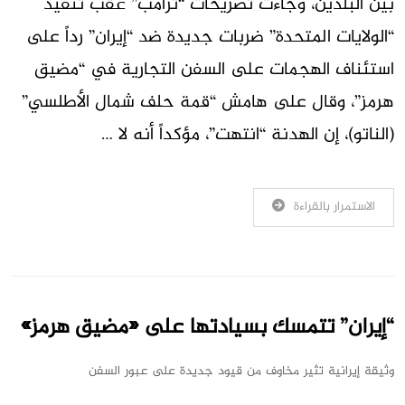
بين البلدين، وجاءت تصريحات “ترامب” عقب تنفيذ
“الولايات المتحدة” ضربات جديدة ضد “إيران” رداً على
استئناف الهجمات على السفن التجارية في “مضيق
هرمز”، وقال على هامش “قمة حلف شمال الأطلسي”
(الناتو)، إن الهدنة “انتهت”، مؤكداً أنه لا …
الاستمرار بالقراءة
“إيران” تتمسك بسيادتها على «مضيق هرمز»
وثيقة إيرانية تثير مخاوف من قيود جديدة على عبور السفن