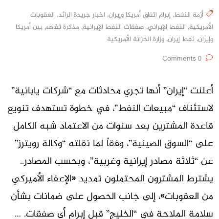
أزمة النفط
,
إبرام اتفاق أمريكا وإيران
,
اخبار جريدة الرائد
,
العقوبات
الأمريكية
,
النفط الإيراني
,
صفقات النفط الإيرانية
,
مذكرة تفاهم بين أمريكا
وإيران
,
نفط إيران
,
وزارة الخزانة الأمريكية
0 Comments
أعلنت “إيران” أنها تجري محادثات مع “شركات يابانية”
لاستئناف “مبيعات النفط”، في خطوة تستهدف تنويع
قاعدة المشترين بعد سنوات من الاعتماد شبه الكامل
على “السوق الصينية”، وفقاً لما نقلته “وكالة رويترز”
عن “ثلاثة مصادر إيرانية وغربية”، وبحسب المصادر..
يشترط المشترون المحتملون تمديد «الإعفاء الأميركي
من العقوبات»، إلى جانب الحصول على ضمانات بشأن
سلامة الملاحة في “الخليج” قبل إبرام أي صفقات. …