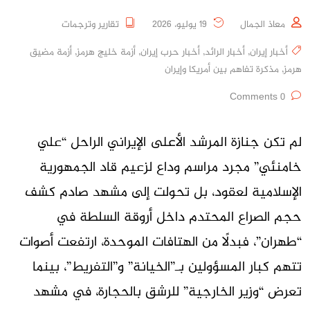
معاذ الجمال
19 يوليو، 2026
تقارير وترجمات
أخبار إيران
,
أخبار الرائد
,
أخبار حرب إيران
,
أزمة خليج هرمز
,
أزمة مضيق
هرمز
,
مذكرة تفاهم بين أمريكا وإيران
0 Comments
لم تكن جنازة المرشد الأعلى الإيراني الراحل “علي
خامنئي” مجرد مراسم وداع لزعيم قاد الجمهورية
الإسلامية لعقود، بل تحولت إلى مشهد صادم كشف
حجم الصراع المحتدم داخل أروقة السلطة في
“طهران”، فبدلًا من الهتافات الموحدة، ارتفعت أصوات
تتهم كبار المسؤولين بـ”الخيانة” و”التفريط”، بينما
تعرض “وزير الخارجية” للرشق بالحجارة، في مشهد