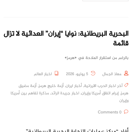
البحرية البريطانية: نوايا “إيران” العدائية لا تزال
قائمة
بالرغم من استقرار الملاحة في «هرمز»
معاذ الجمال
5 يوليو، 2026
اخبار العالم
آخر اخبار الحرب الايرانية
,
أخبار ايران
,
أزمة خليج هرمز
,
أزمة مضيق
هرمز
,
إبرام اتفاق أمريكا وإيران
,
اخبار جريدة الرائد
,
مذكرة تفاهم بين أمريكا
وإيران
0 Comments
أفاد “مركز عمليات التجارة البحرية البريطانية”