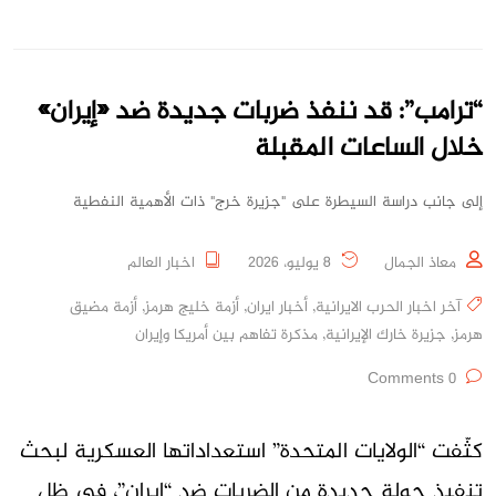
“ترامب”: قد ننفذ ضربات جديدة ضد «إيران»
خلال الساعات المقبلة
إلى جانب دراسة السيطرة على "جزيرة خرج" ذات الأهمية النفطية
معاذ الجمال
8 يوليو، 2026
اخبار العالم
آخر اخبار الحرب الايرانية
,
أخبار ايران
,
أزمة خليج هرمز
,
أزمة مضيق
هرمز
,
جزيرة خارك الإيرانية
,
مذكرة تفاهم بين أمريكا وإيران
0 Comments
كثّفت “الولايات المتحدة” استعداداتها العسكرية لبحث
تنفيذ جولة جديدة من الضربات ضد “إيران”، في ظل