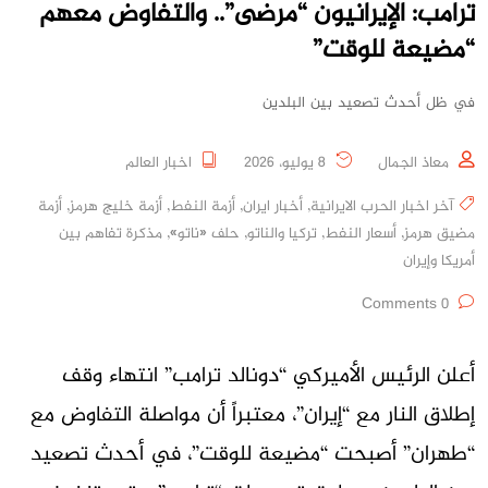
ترامب: الإيرانيون “مرضى”.. والتفاوض معهم
“مضيعة للوقت”
في ظل أحدث تصعيد بين البلدين
معاذ الجمال
8 يوليو، 2026
اخبار العالم
آخر اخبار الحرب الايرانية
,
أخبار ايران
,
أزمة النفط
,
أزمة خليج هرمز
,
أزمة
مضيق هرمز
,
أسعار النفط
,
تركيا والناتو
,
حلف «ناتو»
,
مذكرة تفاهم بين
أمريكا وإيران
0 Comments
أعلن الرئيس الأميركي “دونالد ترامب” انتهاء وقف
إطلاق النار مع “إيران”، معتبراً أن مواصلة التفاوض مع
“طهران” أصبحت “مضيعة للوقت”، في أحدث تصعيد