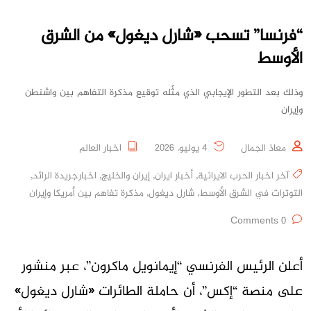
“فرنسا” تسحب «شارل ديغول» من الشرق
الأوسط
وذلك بعد التطور الإيجابي الذي مثّله توقيع مذكرة التفاهم بين واشنطن
وإيران
معاذ الجمال
4 يوليو، 2026
اخبار العالم
آخر اخبار الحرب الايرانية
,
أخبار ايران
,
إيران والخليج
,
اخبارجريدة الرائد
,
التوترات في الشرق الأوسط
,
شارل ديغول
,
مذكرة تفاهم بين أمريكا وإيران
0 Comments
أعلن الرئيس الفرنسي “إيمانويل ماكرون”، عبر منشور
على منصة “إكس”، أن حاملة الطائرات «شارل ديغول»