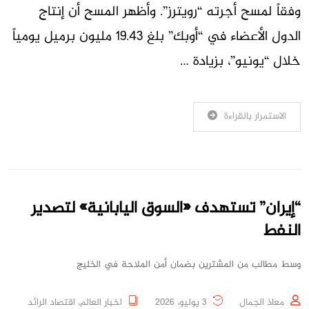
وفقاً لمسح أجرته “رويترز”. وأظهر المسح أن إنتاج
الدول الأعضاء في “أوبك” بلغ 19.43 مليون برميل يومياً
خلال “يونيو”، بزيادة …
الاستمرار بالقراءة
“إيران” تستهدف «السوق اليابانية» لتصدير
النفط
وسط مطالب من المشترين بضمان أمن الملاحة في الخليج
معاذ الجمال
3 يوليو، 2026
اخبار العالم
,
اقتصاد الرائد