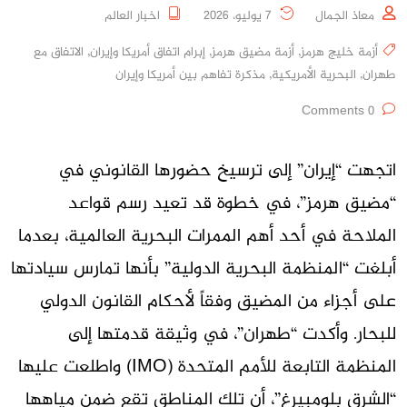
معاذ الجمال
7 يوليو، 2026
اخبار العالم
أزمة خليج هرمز
,
أزمة مضيق هرمز
,
إبرام اتفاق أمريكا وإيران
,
الاتفاق مع
طهران
,
البحرية الأمريكية
,
مذكرة تفاهم بين أمريكا وإيران
0 Comments
اتجهت “إيران” إلى ترسيخ حضورها القانوني في
“مضيق هرمز”، في خطوة قد تعيد رسم قواعد
الملاحة في أحد أهم الممرات البحرية العالمية، بعدما
أبلغت “المنظمة البحرية الدولية” بأنها تمارس سيادتها
على أجزاء من المضيق وفقاً لأحكام القانون الدولي
للبحار. وأكدت “طهران”، في وثيقة قدمتها إلى
المنظمة التابعة للأمم المتحدة (IMO) واطلعت عليها
“الشرق بلومبيرغ”، أن تلك المناطق تقع ضمن مياهها