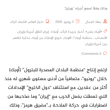
وذلك وفقاً لمسح أجرته "رويترز"
معاذ الجمال
3 يوليو، 2026
اخبار العالم
,
اقتصاد الرائد
«أوبك بلس»
,
أخبار جريدة الرائد
,
أوبك+
,
إبرام اتفاق أمريكا وإيران
,
الانسحاب ـ منظمة أوبك؟
,
الاوبك
,
خروج الإمارات من أوبك
,
مذكرة تفاهم
بين أمريكا وإيران
0 Comments
ارتفع إنتاج “منظمة البلدان المصدرة للبترول” (أوبك)
خلال “يونيو”، متعافياً من أدنى مستوى شهري له منذ
أكثر من عقدين، مع استئناف “دول الخليج” الإمدادات
التي تعطلت بفعل الحرب مع “إيران” وما صاحبها من
اضطرابات في حركة الملاحة بـ”مضيق هرمز”، وذلك