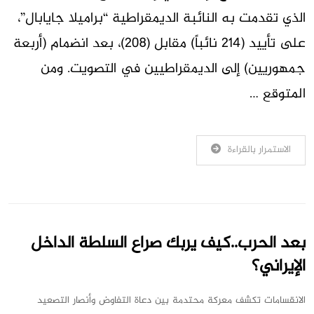
الذي تقدمت به النائبة الديمقراطية “براميلا جايابال”،
على تأييد (214 نائباً) مقابل (208)، بعد انضمام (أربعة
جمهوريين) إلى الديمقراطيين في التصويت. ومن
المتوقع …
الاستمرار بالقراءة
بعد الحرب..كيف يربك صراع السلطة الداخل
الإيراني؟
الانقسامات تكشف معركة محتدمة بين دعاة التفاوض وأنصار التصعيد