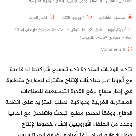
واشنطن تناقش مع ألمانيا ودول أوروبية إنتاج صواريخ «أمرام»
محمود الشاذلي
7 يوليو، 2026
اخبار العالم
أميركا
,
أوروبا
,
الشرق الأوسط
,
الولايات المتحدة
,
صواريخ «إيه آي إم-120
أمرام»
,
صواريخ «باك-3 باتريوت»
0 Comments
تتجه الولايات المتحدة نحو توسيع شراكتها الدفاعية
مع أوروبا عبر مباحثات لإنتاج مشترك لصواريخ متطورة،
في إطار مساعٍ لرفع القدرة التصنيعية للصناعات
العسكرية الغربية ومواكبة الطلب المتزايد على أنظمة
الدفاع. ووفقاً لمصدر مطلع، تبحث واشنطن مع ألمانيا
وعدد من الحلفاء الأوروبيين إنشاء خطوط لإنتاج
صواريخ «إيه آي إم-120 أمرام»، إضافة إلى تأسيس