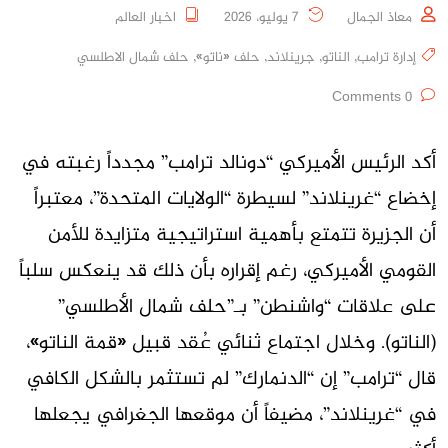
معاذ الجمال
7 يوليو، 2026
اخبار العالم
إدارة ترامب
,
الناتو
,
جرينلاند
,
حلف «ناتو»
,
حلف شمال الاطلسي
0 Comments
أكد الرئيس الأميركي “دونالد ترامب” مجدداً رغبته في
إخضاع “غرينلاند” لسيطرة “الولايات المتحدة”، معتبراً
أن الجزيرة تتمتع بأهمية استراتيجية متزايدة للأمن
القومي الأميركي، رغم إقراره بأن ذلك قد ينعكس سلباً
على علاقات “واشنطن” بـ”حلف شمال الأطلسي”
(الناتو). وخلال اجتماع ثنائي عُقد قبيل «قمة الناتو»،
قال “ترامب” إن “الدنمارك” لم تستثمر بالشكل الكافي
في “غرينلاند”، مضيفاً أن موقعها الجغرافي يجعلها