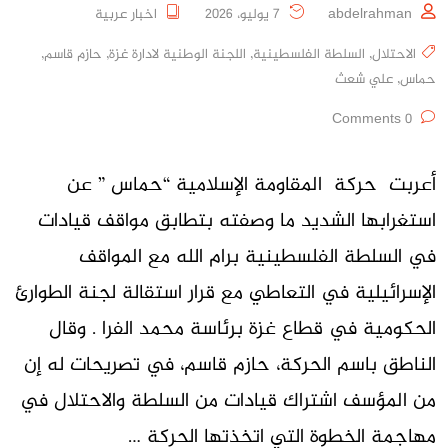
abdelrahman
7 يوليو، 2026
اخبار عربية
الاحتلال
,
السلطة الفلسطينية
,
اللجنة الوطنية لادارة غزة
,
حازم قاسم
,
حماس
,
علي شعث
0 Comments
أعربت حركة المقاومة الإسلامية “حماس ” عن
استغرابها الشديد ما وصفته بتطابق مواقف قيادات
في السلطة الفلسطينية برام الله مع المواقف
الإسرائيلية في التعاطي مع قرار استقالة لجنة الطوارئ
الحكومية في قطاع غزة برئاسة محمد الفرا . وقال
الناطق باسم الحركة، حازم قاسم، في تصريحات له إن
من المؤسف اشتراك قيادات من السلطة والاحتلال في
مهاجمة الخطوة التي اتخذتها الحركة …