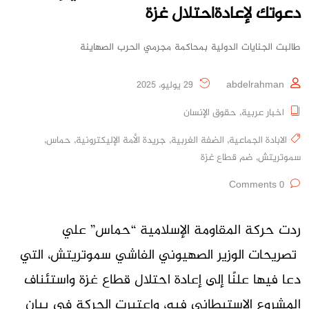
دعوتك لإعادةاحتلال غزة
طالبت الجنايات الدولية بمحاكمة مجرمي الحرب الصهاينة
abdelrahman
29 يوليو، 2025
اخبار عربية
,
حقوق الإنسان
الابادة الجماعية
,
الضفة الغربية
,
جريدة الأمة الإليكترونية
,
حماس
,
سموتريتش
,
ضم قطاع غزة
0 Comments
ردت حركة المقاومة الإسلامية “حماس” علي
تصريحات الوزير الصهيوني الفاشي سموتريتش، التي
دعا فيها علنًا إلى إعادة احتلال قطاع غزة واستئناف
المشروع الاستيطاني فيه، واعتبرت الحركة في بيان