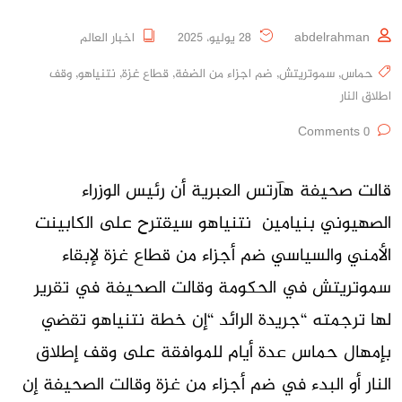
abdelrahman
28 يوليو، 2025
اخبار العالم
حماس
,
سموتريتش
,
ضم اجزاء من الضفة
,
قطاع غزة
,
نتنياهو
,
وقف
اطلاق النار
0 Comments
قالت صحيفة هآرتس العبرية أن رئيس الوزراء
الصهيوني بنيامين نتنياهو سيقترح على الكابينت
الأمني والسياسي ضم أجزاء من قطاع غزة لإبقاء
سموتريتش في الحكومة وقالت الصحيفة في تقرير
لها ترجمته “جريدة الرائد “إن خطة نتنياهو تقضي
بإمهال حماس عدة أيام للموافقة على وقف إطلاق
النار أو البدء في ضم أجزاء من غزة وقالت الصحيفة إن