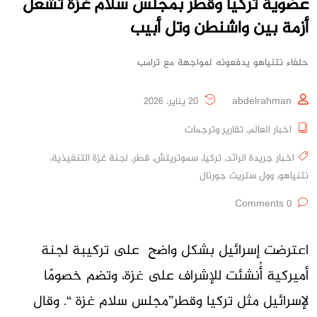
عضوية تركيا وقطر بمجلس سلام غزة تشعل
أزمة بين واشنطن وتل أبيب
حلفاء نتنياهو يدفعونه لمواجهة مع ترامب
abdelrahman
20 يناير، 2026
اخبار العالم
,
تقارير وترجمات
اخبار جريدة الرائد
,
تركيا
,
سموتريتش
,
قطر
,
لجنة غزة التنفيذية
,
نتنياهو
,
وول ستريت جورنال
0 Comments
اعترضت إسرائيل بشكل واضح على تركيبة لجنة
أميركية أُنشئت للإشراف على غزة، وتضم خصومًا
لإسرائيل مثل تركيا وقطر”مجلس سلام غزة “. وقال