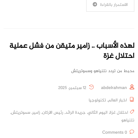
الاستمرار بالقراءة
لهذه الأسباب .. زامير متيقن من فشل عملية
احتلال غزة
محبط من تردد نتنياهو وسموتريتش
abdelrahman
12 سبتمبر، 2025
اخبار العالم
,
تكنولوجيا
احتلال غزة
,
اليوم الثالي
,
جريدة الرائد
,
رئيس الاركان
,
زامير
,
سموتريتش
,
نتنياهو
0 Comments