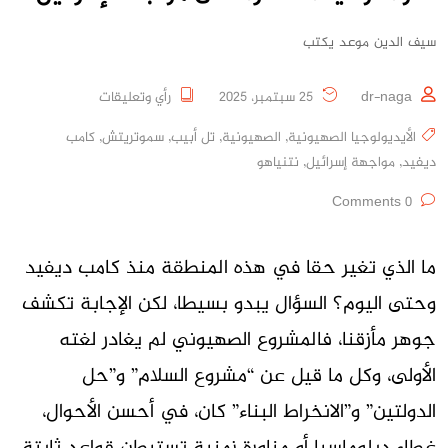
سيف الدين موعد يكتب
dr-naga
25 سبتمبر، 2025
رأي وتعليقات
الأيديولوجيا الصهيونية
,
الصهيونية
,
تل أبيب
,
سموتريتش
,
كامب
ديفيد
,
مواجهة إسرائيل
,
نتنياهو
0 Comments
ما الذي تغير حقا في هذه المنطقة منذ كامب ديفيد
وحتى اليوم؟ السؤال يبدو بسيطا، لكن الإجابة تكشف
جوهر مأزقنا، فالمشروع الصهيوني لم يغادر لغته
الأولى، وكل ما قيل عن “مشروع السلام” و”حل
الدولتين” و”الانخراط البناء” كان، في أحسن الأحوال،