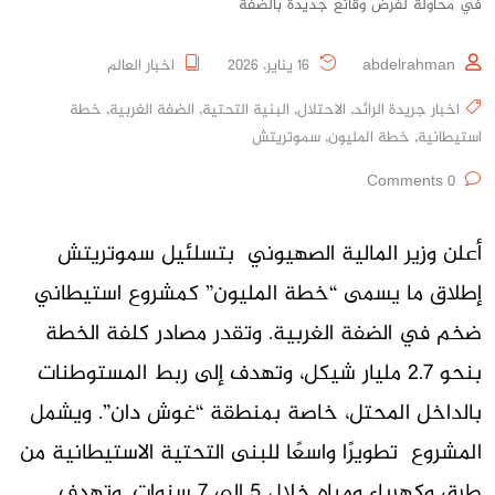
في محاولة لفرض وقائع جديدة بالضفة
abdelrahman
16 يناير، 2026
اخبار العالم
اخبار جريدة الرائد
,
الاحتلال
,
البنية التحتية
,
الضفة الغربية
,
خطة
استيطانية
,
خطة المليون
,
سموتريتش
0 Comments
أعلن وزير المالية الصهيوني بتسلئيل سموتريتش
إطلاق ما يسمى “خطة المليون” كمشروع استيطاني
ضخم في الضفة الغربية. وتقدر مصادر كلفة الخطة
بنحو 2.7 مليار شيكل، وتهدف إلى ربط المستوطنات
بالداخل المحتل، خاصة بمنطقة “غوش دان”. ويشمل
المشروع تطويرًا واسعًا للبنى التحتية الاستيطانية من
طرق وكهرباء ومياه خلال 5 إلى 7 سنوات. وتهدف