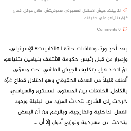
الكابينت
,
جيش الاحتلال الصهيوني
,
سموتريتش
,
طلال عوكل
,
قطاع
غزة
,
نتنياهو على حقيقته
0 Comments
بعد أخذٍ وردّ، ونقاشات حادّة لـ»الكابينت» الإسرائيلي،
وإصرار من قبل رئيس حكومة الائتلاف بنيامين نتنياهو،
تمّ اتخاذ قرار، بتكليف الجيش الفاشي تحت مسمّى
ألطف قليلاً من الهدف الحقيقي وهو احتلال قطاع غزّة
بالكامل. الخلافات بين المستوى العسكري والسياسي،
خرجت إلى الشارع، لتحدث المزيد من البلبلة وردود
الفعل الداخلية والخارجية، وبالرغم من أن البعض
يتحدث عن مسرحية وتوزيع أدوار، إلّا أن …