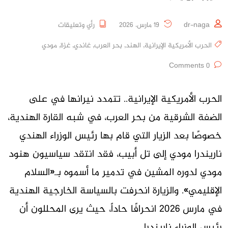
dr-naga
19 مارس، 2026
رأي وتعليقات
الحرب الأمريكية الإيرانية
,
الهند
,
بحر العرب
,
غاندي
,
غزة
,
مودي
0 Comments
الحرب الأمريكية الإيرانية.. تتمدد نيرانها في على
الضفة الشرقية من بحر العرب، في شبه القارة الهندية،
خصوصًا بعد الزيار التي قام بها رئيس الوزراء الهندي
ناريندرا مودي إلى تل أبيب، فقد انتقد سياسيون هنود
مودي لدوره المشين في تدمير ما أسموه بـ«السلام
الإقليمي». والزيارة انحرفت بالسياسة الخارجية الهندية
في مارس 2026 انحرافًا حاداً، حيث يرى المحللون أن
رئيس الوزراء ناريندرا …