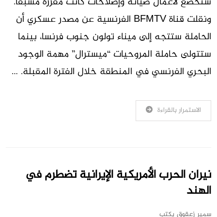
ستخضع لأعمال صيانة وإصلاحات كانت مقررة مسبقاً.
ونقلت قناة BFMTV الفرنسية عن مصدر عسكري أن
الحاملة ستتجه إلى ميناء تولون جنوب فرنسا، بينما
ستتولى حاملة المروحيات “ميسترال” مهمة الوجود
البحري الفرنسي في المنطقة خلال الفترة المقبلة. …
الاستمرار بالقراءة
نيران الحرب الأمريكية الإيرانية تضطرم في
الهند
سمير زعقوق يكتب