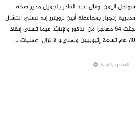
سواحل اليمن. وقال عبد القادر باجميل مدير صحة
مديرية زنجبار بمحافظة أبين لرويترز إنه تسنى انتشال
جثث 54 مهاجرا من الذكور والإناث، فيما تسنى إنقاذ
10، هم تسعة إثيوبيين ويمني.و لا تزال عمليات …
الاستمرار بالقراءة