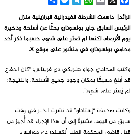
Messenger
Share
Telegram
WhatsApp
Email
Facebook
X
الرائد| داهمت الشرطة الفيدرالية البرازيلية منزل
الرئيس السابق جاير بولسونارو بحثًا عن أسلحة وذخيرة
يوم الأربعاء، لكنها لم تعثر على شيء، حسبما ذكر أحد
محامي بولسونارو في منشور على موقع X.
وكتب المحامي جواو هنريكي دي فريتاس: “كان الدفاع
قد أبلغ مسبقًا بمكان وجود جميع الأسلحة. والنتيجة:
لم يُعثر على شيء”.
وكانت صحيفة “إستاداو” قد نشرت الخبر في وقت
سابق من اليوم، مشيرةً إلى أن هذا الإجراء قد أُجيز من
قبل قاضي المحكمة العليا ألكسندر دي مورايس.