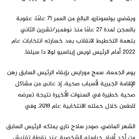
ويقضي بولسونارو، البالغ من العمر 71 عامًا، عقوبة
بالسجن لمدة 27 عامًا منذ نوفمبر/تشرين الثاني
بتهمة التخطيط لانقلاب بعد خسارته انتخابات عام
2022 أمام الرئيس لويس إيناسيو لولا دا سيلفا.
يوم الجمعة، سمح مورايس بإبقاء الرئيس السابق رهن
الإقامة الجبرية لأسباب صحية، إذ عانى من مشاكل
صحية خطيرة في السنوات الأخيرة نتيجة تعرضه
للطعن خلال حملته الانتخابية عام ٢٠١٨. وفي
الشهر الماضي، صودر سلاح ناري يملكه الرئيس السابق
من أحد أفراد حراسته الشخصية عند نقطة تفتيش