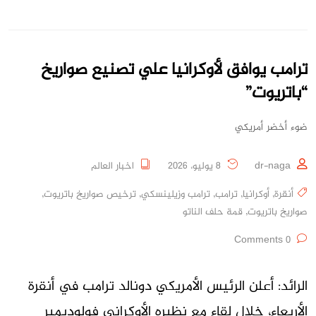
ترامب يوافق لأوكرانيا علي تصنيع صواريخ
“باتريوت”
ضوء أخضر أمريكي
dr-naga
8 يوليو، 2026
اخبار العالم
أنقرة
,
أوكرانيا
,
ترامب
,
ترامب وزيلينسكي
,
ترخيص صواريخ باتريوت
,
صواريخ باتريوت
,
قمة حلف الناتو
0 Comments
الرائد: أعلن الرئيس الأمريكي دونالد ترامب في أنقرة
الأربعاء، خلال لقاء مع نظيره الأوكراني فولوديمير