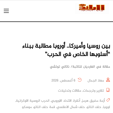
بين روسيا وأميركا.. أوروبا مطالبة ببناء
“أسلوبها الخاص في الحرب”
مقالة في الغارديان للكاتبة/ ناتالي توتشي
معاذ الجمال
6 أغسطس، 2026
تقارير وترجمات
,
مقالات وتحليلات
أزمة مضيق هرمز
,
أنقرة
,
الاتحاد الاوروبي
,
الحرب الروسية الاوكرانية
,
اوروبا
,
حلف الناتو
,
حلف شمال الاطلسي
,
قمة حلف الناتو
,
موسكو