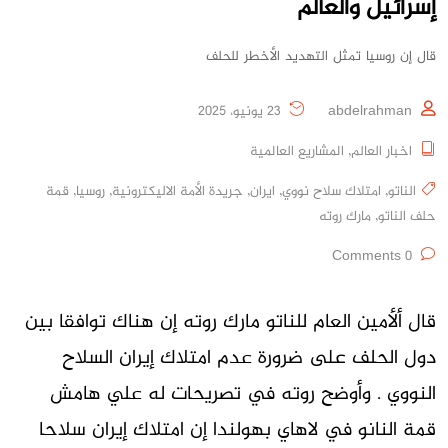
إسرائيل والعالم
قال إن روسيا تمثل التهديد الأخطر للحلف
abdelrahman
23 يونيو، 2025
اخبار العالم
,
المشاريع العالمية
الناتو
,
امتلاك سلاح نووي
,
ايران
,
جريدة الأمة الاليكترونية
,
روسيا
,
قمة
حلف الناتو
,
مارك روته
0 Comments
قال ألأمين العام للناتو مارك روته إن هناك توافقا بين
دول الحلف على ضرورة عدم امتلاك إيران السلاح
النووي . وأوضح روته في تصريحات له علي هامش
قمة النانو في لاهاي بهولندا إن امتلاك إيران سلاحا