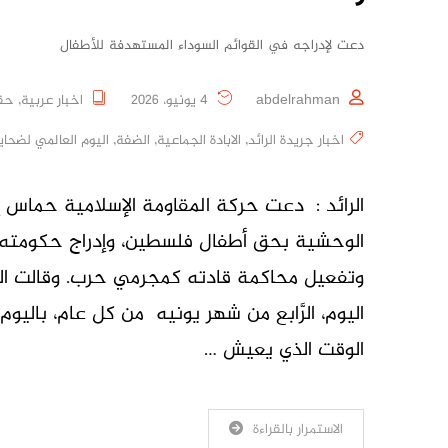
دعت لإدراجه في القوائم السوداء المستهدفة للأطفال
abdelrahman
4 يونيو، 2026
اخبار عربية
,
حقو
اخبار جريدة الرائد
,
الابادة الجماعية
,
الضفة
,
اليوم العالمي لضحايا
الرائد : دعت حركة المقاومة الإسلامية حماس إل
الوحشية بحق أطفال فلسطين، وإدراج حكومته ال
وتفعيل محاكمة قادته كمجرمي حرب. وقالت الح
اليوم، الرَّابع من شهر يونيه من كل عام، باليوم 
الوقت الذي يعيش …
الاستمرار بالقراءة