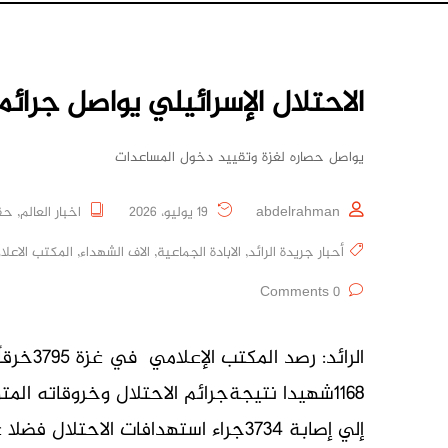
الاحتلال الإسرائيلي يواصل جرائم
يواصل حصاره لغزة وتقييد دخول المساعدات
abdelrahman
19 يوليو، 2026
اخبار العالم
,
حقو
أحبار جريدة الرائد
,
الابادة الجماعية
,
الاف الشهداء
,
المكتب الاعل
0 Comments
الرائد:
1168شهيدا نتيجةجرائم الاحتلال وخروقاته ا