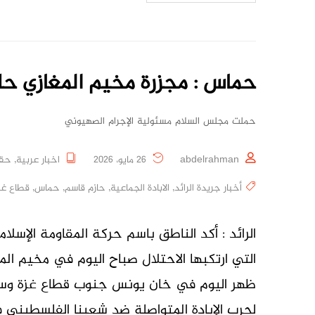
حماس : مجزرة مخيم المغازي حل
حملت مجلس السلام مسئولية الإجرام الصهيوني
abdelrahman
26 مايو، 2026
اخبار عربية
,
حقو
أخبار جريدة الرائد
,
الابادة الجماعية
,
حازم قاسم
,
حماس
,
قطاع غز
الرائد : أكد الناطق باسم حركة المقاومة الإس
التي ارتكبها الاحتلال صباح اليوم في مخيم ا
ظهر اليوم في خان يونس جنوب قطاع غزة وسقو
لحرب الإبادة المتواصلة ضد شعبنا الفلسطيني ف