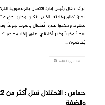
الرائد : قال رئيس إدارة الاتصال بالجمهورية التر
يجرؤ نظام وقادته، الذين ارتكبوا مجازر بحق عش
لعقود، وحكموا على الأطفال بالموت جوعاً، ودمرو
سجلاً مخزياً وغير أخلاقي، على إلقاء محاضرات ع
يُحاكمون …
الاستمرار بالقراءة
والضفة