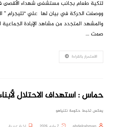
لتكية طعام بجانب مستشفى شهداء الأقصى في مد
ووصفت الحركة في بيان لها علي “تليجرام ” الا
والمشهد المتجدد من مشاهد الإبادة الجماعية
صمت …
الاستمرار بالقراءة
حماس : استهداف الاحتلال لأبناء
يعكس تخبط حكومة نتنياهو
abdelrahman
7 مايو، 2026
اخبار عربية