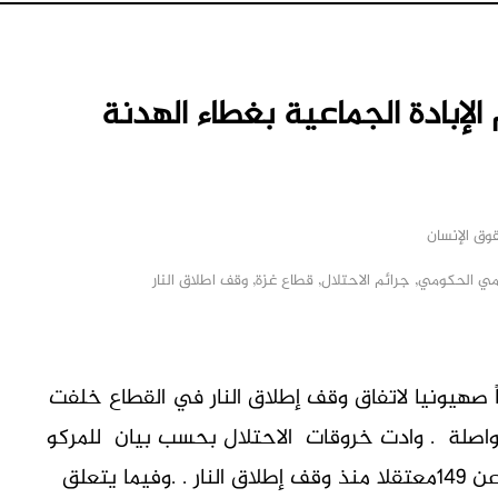
 الإبادة الجماعية بغطاء الهدنة
ق الإنسان
امي الحكومي
,
جرائم الاحتلال
,
قطاع غزة
,
وقف اطلاق النار
 رصد المكتب الإعلامي في غزة 3795خرقاً صهيونيا لاتفاق وقف إطلاق النار في القطاع خلفت
لمتواصلة . وادت خروقات الاحتلال بحسب بيان للمركو
إلي إصابة 3734جراء استهدافات الاحتلال فضلا عن 149معتقلا منذ وقف إطلاق النار . .وفيما يتعلق