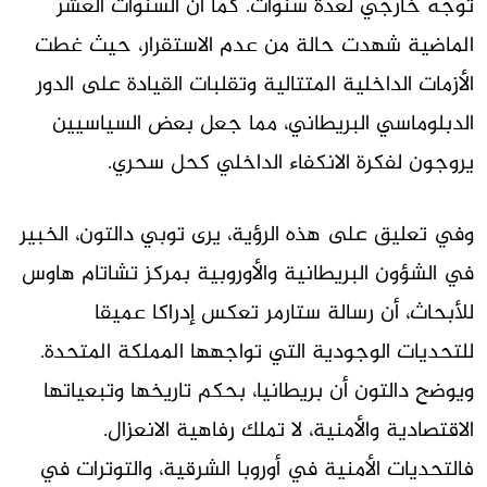
توجه خارجي لعدة سنوات. كما أن السنوات العشر
الماضية شهدت حالة من عدم الاستقرار، حيث غطت
الأزمات الداخلية المتتالية وتقلبات القيادة على الدور
الدبلوماسي البريطاني، مما جعل بعض السياسيين
يروجون لفكرة الانكفاء الداخلي كحل سحري.
وفي تعليق على هذه الرؤية، يرى توبي دالتون، الخبير
في الشؤون البريطانية والأوروبية بمركز تشاتام هاوس
للأبحاث، أن رسالة ستارمر تعكس إدراكا عميقا
للتحديات الوجودية التي تواجهها المملكة المتحدة.
ويوضح دالتون أن بريطانيا، بحكم تاريخها وتبعياتها
الاقتصادية والأمنية، لا تملك رفاهية الانعزال.
فالتحديات الأمنية في أوروبا الشرقية، والتوترات في