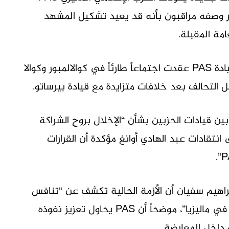
ر وصفه مراقبون بأنه قد يعيد تشكيل المشهد
مة المقبلة.
وأكدت تقارير نشرتها وسائل إعلام ماليزية أن قيادة PAS عقدت اجتماعاً طارئاً في كوالالمبور وكوالا
 التحالف بعد خلافات متزايدة مع قيادة بيرساتو.
ين قيادات الحزبين بشأن “الإخلال بروح الشراكة
انتقادات عبد الهادي أوانغ مؤكدة أن القرارات
Merdeka Cente” للأبحاث إبراهيم سفيان أن الأزمة الحالية تكشف عن “تنافس
متزايد داخل التيار المحافظ الإسلامي – القومي في ماليزيا”، موضحاً أن PAS يحاول تعزيز نفوذه
داخل المعارضة.