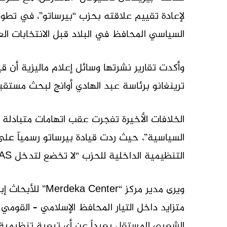
لإعادة تقييم علاقته بحزب “بيرساتو”، في تطو
السياسي المحافظ في البلاد قبل الانتخابات العا
ترينغانو برئاسة عبد الهادي أوانج لبحث مستقبل
الخلافات الأخيرة تفجرت عقب اتهامات متبادلة ب
السياسية”، حيث ردت قيادة بيرساتو رسمياً على 
التنظيمية الداخلية للحزب “لا تخضع لتدخل PAS”.
ويرى مدير مركز “r
الشعبي المستقل بعيداً عن أي تبعية تنظيمية 