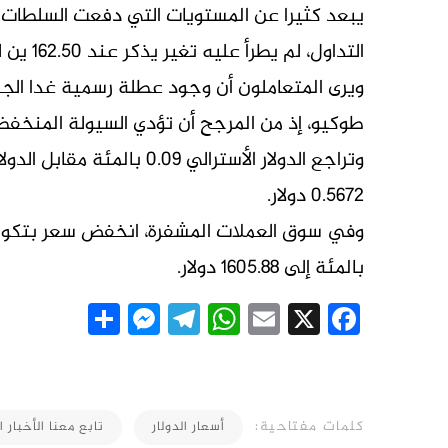
يبعد كثيرا عن المستويات التي دفعت السلطات ال
التداول، لم يطرأ عليه تغير ​يذكر عند ⁠162.50 ين للدولار.
ويرى المتعاملون أن وجود عطلة رسمية غدا الج
طوكيو، إذ من المرجح أن تؤدي السيولة المنخفضة إ
0.5672 دولار.
بالمئة إلى 1605.88 دولار.
essenger
Share
Telegram
WhatsApp
Email
Facebook
X
كلمات مفتاحية:
أسعار الدولار
تابع معنا الأخبار ا