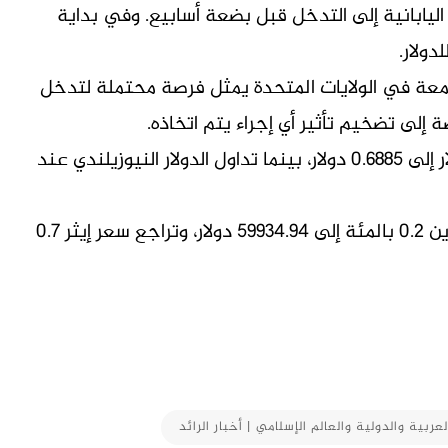
يابانية إلى ​التدخل قبل بضعة أسابيع. وفي بداية
معة في الولايات المتحدة يمثل فرصة محتملة لتدخل
لى تضخيم تأثير أي ⁠إجراء ​يتم اتخاذه.
وتراجع الدولار الأسترالي 0.09 بالمئة مقابل الدولار إلى ​0.6885 دولار، بينما تداول الدولار النيوزيلندي عند
وفي سوق العملات المشفرة، انخفض سعر بتكوين 0.2 بالمئة ​إلى 59934.94 دولار، وتراجع سعر إيثر 0.7
M
لعربية والدولية والعالم الإسلامي | أخبار الرائد