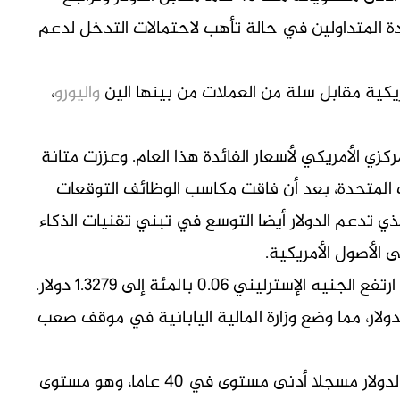
ة المتداولين ‌في حالة تأهب لاحتمالات التدخل لدعم
ريكية مقابل سلة من العملات من بينها الين
واليورو
،
كزي الأمريكي لأسعار الفائدة هذا العام. وعززت متانة
 المتحدة، بعد أن فاقت مكاسب الوظائف التوقعات ​
لذي تدعم الدولار أيضا التوسع في تبني تقنيات الذكاء
الأصول الأمريكية.
لدولار، مما وضع وزارة المالية اليابانية في موقف صعب
وهبط ​الين الليلة الماضية ⁠إلى 162.84 ين مقابل الدولار مسجلا أدنى مستوى في 40 عاما، وهو مستوى