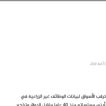
 أخبار الرائد
M
ب الأسواق لبيانات الوظائف غير الزراعية في
الولايات المتحدة، في حين أبقى هبوط الين إلى أدنى مستوياته منذ 40 ​عاما مقابل الدولار وتراجع