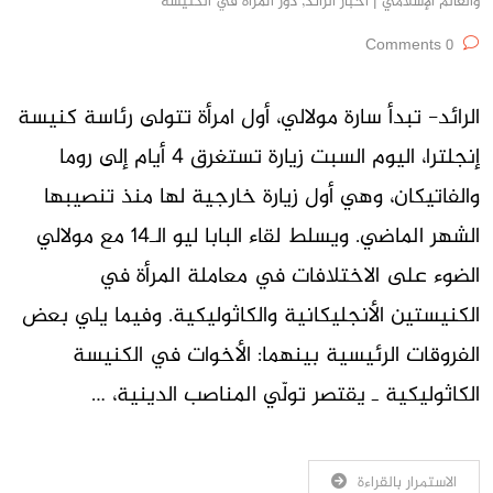
والعالم الإسلامي | أخبار الرائد
,
دور المرأة في الكنيسة
0 Comments
الرائد- تبدأ سارة مولالي، أول امرأة تتولى رئاسة كنيسة
إنجلترا، اليوم السبت زيارة تستغرق 4 أيام إلى روما
والفاتيكان، وهي أول زيارة خارجية لها منذ تنصيبها
الشهر الماضي. ويسلط لقاء البابا ليو الـ14 مع مولالي
الضوء على الاختلافات في معاملة المرأة في
الكنيستين الأنجليكانية والكاثوليكية. وفيما يلي بعض
الفروقات الرئيسية بينهما: الأخوات في الكنيسة
الكاثوليكية ـ يقتصر تولّي المناصب الدينية، …
الاستمرار بالقراءة