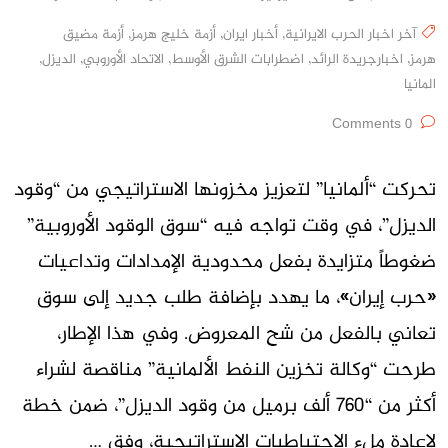
آخر اخبار الحرب الايرانية
,
أخبار ايران
,
أزمة خليج هرمز
,
أزمة مضيق
هرمز
,
اخبارجريدة الرائد
,
اضطرابات الشرق الأوسط
,
الاتحاد الأوروبي
,
الديزل
,
المانيا
0 Comments
تحركت “ألمانيا” لتعزيز مخزونها الاستراتيجي من “وقود
الديزل”، في وقت تواجه فيه “سوق الوقود الأوروبية”
ضغوطاً متزايدة بفعل محدودية الإمدادات وتداعيات
«حرب إيران»، ما يهدد بإضافة طلب جديد إلى سوق
تعاني بالفعل من شح المعروض. وفي هذا الإطار،
طرحت “وكالة تخزين النفط الألمانية” مناقصة لشراء
أكثر من “760 ألف برميل من وقود الديزل”، ضمن خطة
لإعادة ملء الاحتياطيات الاستراتيجية، وفق …