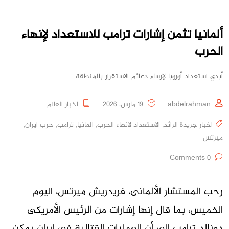
ألمانيا تثمن إشارات ترامب للاستعداد لإنهاء
الحرب
أبدي استعداد أوروبا لإرساء دعائم الاستقرار بالمنطقة
abdelrahman
19 مارس، 2026
اخبار العالم
اخبار جريدة الرائد
,
الاستعداد لانهاء الحرب
,
المانيا
,
ترامب
,
حرب ايران
,
ميرتس
0 Comments
رحب المستشار الألمانى، فريدريش ميرتس، اليوم ​
الخميس، بما قال إنها إشارات ‌من الرئيس الأمريكى
دونالد ترامب إلى أن العمليات القتالية فى ​إيران يمكن