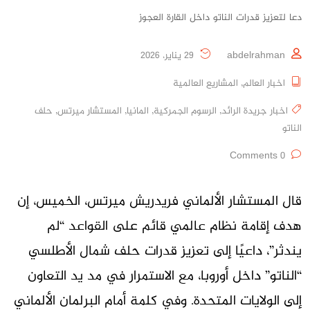
دعا لتعزيز قدرات الناتو داخل القارة العجوز
abdelrahman
29 يناير، 2026
اخبار العالم
,
المشاريع العالمية
اخبار جريدة الرائد
,
الرسوم الجمركية
,
المانيا
,
المستشار ميرتس
,
حلف
الناتو
0 Comments
قال المستشار الألماني فريدريش ميرتس، الخميس، إن
هدف إقامة نظام عالمي قائم على القواعد “لم
يندثر”، داعيًا إلى تعزيز قدرات حلف شمال الأطلسي
“الناتو” داخل أوروبا، مع الاستمرار في مد يد التعاون
إلى الولايات المتحدة. وفي كلمة أمام البرلمان الألماني