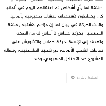
علاقة لها بأي أشخاص تم اعتقالهم اليوم في ألمانيا
كان يخططون لاستهداف منشآت صهيونية بألمانيا.
وقالت الحركة في بيان لها إن مزاعم الاشتباه بعلاقة
المعتقلين بحركة حماس لا أساس له من الصحة،
وتهدف إلى الإساءة لحركة حماس والتشويش على
تعاطف الشعب الألماني مع شعبنا الفلسطيني ونضاله
المشروع ضد الاحتلال الصهيوني، وضد …
الاستمرار بالقراءة