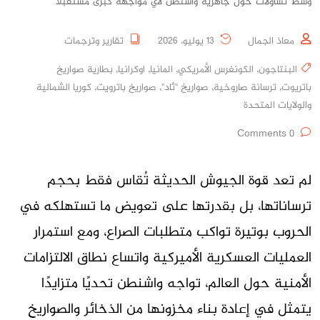
وسط تساؤلات حول جاهزية واشنطن لأي مواجهة كبرى مستقبلًا
معاذ الجمال
13 يوليو، 2026
تقارير وترجمات
البنتاجون
,
الكونغرس الأمريكي
,
المانيا
,
اوكرانيا
,
بطارية صواريخ
باتريوت
,
ترسانة صاروخية
,
صواريخ "ثاد"
,
صواريخ باترويت
,
كوريا الشمالية
والولايات المتحدة
0 Comments
لم تعد قوة الجيوش الحديثة تُقاس فقط بحجم
ترساناتها، بل بقدرتها على تعويض ما تستهلكه في
الحروب بوتيرة تواكب متطلبات الصراع، ومع استمرار
العمليات العسكرية الأميركية واتساع نطاق الالتزامات
الأمنية حول العالم، تواجه واشنطن تحديًا متزايدًا
يتمثل في إعادة بناء مخزونها من الذخائر والصواريخ