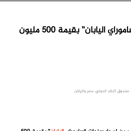
مصر تقترب من إصدار سندات “ساموراي اليابان” بقيمة 500 مليون
صندوق النقد الدولي
,
مصر واليابان
M