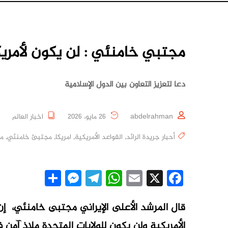
مجتبي خامنئي : لن يكون لأمريك
دعا لتعزيز التعاون بين الدول الإسلامية
abdelrahman
26 مايو، 2026
اخبار العالم
أحبار جريدة الرائد
,
القواعد الأمريكية
,
امريكا
,
مجتبئ خامنئي
,
مل
essenger
Share
Telegram
WhatsApp
Email
Facebook
X
قال المرشد الأعلى الإيراني مجتبى خامنئي، إن 
الأمريكية ولن يكون للولايات المتحدة ملاذ آمن ‌