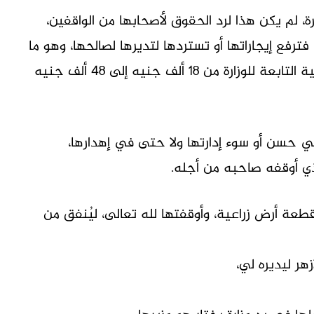
زارة، لم يكن هذا لرد الحقوق لأصحابها من الواقفين،
 فترفع إيجاراتها أو تستردها لتديرها لصالحها، وهو ما
حدث بالفعل بعدها برفع إيجارات الأراضي الزراعية التابعة للوزارة من ١٨ ألف جنيه إلى ٤٨ ألف جنيه
 حسن أو سوء إدارتها ولا حتى في إهدارها،
ي أوقفه صاحبه من أجله.
طعة أرض زراعية، وأوقفتها لله تعالى، ليُنفق من
هر ليديره لي،