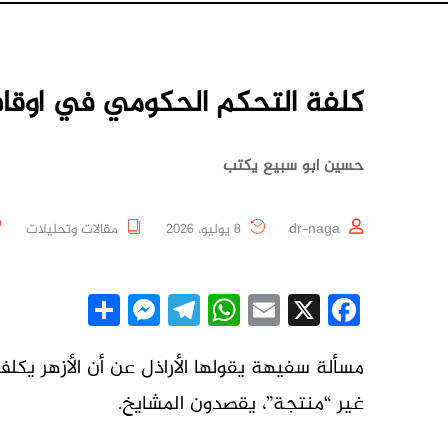
كلفة التحكم الحكومي في اوقاف
حسين ابو سبيع يكتب
dr-naga
8 يوليو، 2026
مقالات وتحليلات
essenger
Share
Telegram
WhatsApp
Email
Facebook
X
مسألة سفيهة يقولها الأراذل عن أن الأزهر يكلف 
غير “منتجة”، يقصدون المشايخ.