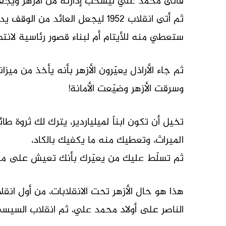
فأتى محمد علي ليسحب إدارته من الأزهر ويجعله
ثم أتى انقلاب ١٩٥٢ ليجعل العائد 
ستعطي منه للأيتام أم لبناء قصور رئاسية لانت
ثم جاء الأراذل يعيّرون الأزهر بأنه يأخذ من ميزان
وسرقت الأزهر وضيّعت الأمانة!
تخيل أن تكون ابناً لميلياردير، يترك لك ثروة 
الميراث، وتعطيك منه ما يكفيك بالكاد،
ثم تسلّط عليك من يعيّرك بأنك تعيش على م
هذا هو حال الأزهر تحت الانقلابات، من أول ان
الناصر على أولاد محمد علي، ثم انقلاب السيس