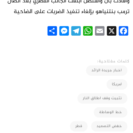
وافادت بأن واشنطن أبلغت الجانب القطري بعد اتصال
ترمب بنتنياهو بإلغاء تنفيذ الضربات على الضاحية
Messenger
Share
Telegram
WhatsApp
Email
Facebook
X
كلمات مفتاحية:
اخبار جريدة الرائد
امريكا
تثبيت وقف اطلاق النار
خط الوساطة
خفض التصعيد
قطر