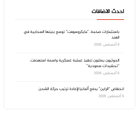
احدث الاضافات
باستثمارات ضخمة..”مايكروسوفت” توسع بنيتها السحابية في
الهند
6 أغسطس، 2026
الحوثيون يعلنون تنفيذ عملية عسكرية واسعة استهدفت
“تحشيدات سعودية”
6 أغسطس، 2026
انخفاض “الراين” يدفع ألمانيا لإعادة ترتيب حركة الشحن
6 أغسطس، 2026