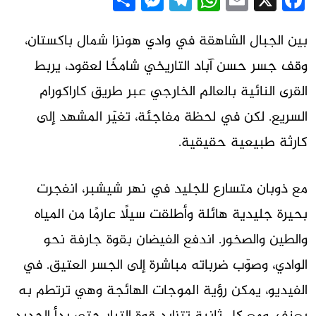
Messenger
Share
Telegram
WhatsApp
Email
Facebook
X
بين الجبال الشاهقة في وادي هونزا شمال باكستان،
وقف جسر حسن آباد التاريخي شامخًا لعقود، يربط
القرى النائية بالعالم الخارجي عبر طريق كاراكورام
السريع. لكن في لحظة مفاجئة، تغيّر المشهد إلى
كارثة طبيعية حقيقية.
مع ذوبان متسارع للجليد في نهر شيشبر، انفجرت
بحيرة جليدية هائلة وأطلقت سيلًا عارمًا من المياه
والطين والصخور. اندفع الفيضان بقوة جارفة نحو
الوادي، وصوّب ضرباته مباشرة إلى الجسر العتيق. في
الفيديو، يمكن رؤية الموجات الهائجة وهي ترتطم به