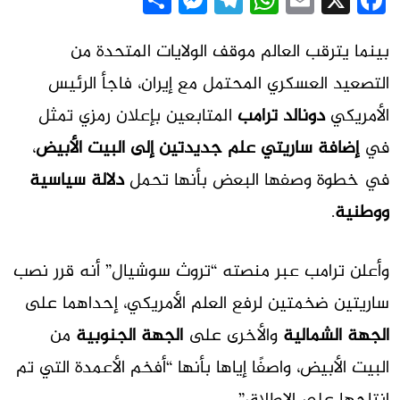
Messenger
Share
Telegram
WhatsApp
Email
Facebook
X
بينما يترقب العالم موقف الولايات المتحدة من
التصعيد العسكري المحتمل مع إيران، فاجأ الرئيس
الأمريكي
دونالد ترامب
المتابعين بإعلان رمزي تمثل
في
إضافة ساريتي علم جديدتين إلى البيت الأبيض
،
في خطوة وصفها البعض بأنها تحمل
دلالة سياسية
ووطنية
.
وأعلن ترامب عبر منصته “تروث سوشيال” أنه قرر نصب
ساريتين ضخمتين لرفع العلم الأمريكي، إحداهما على
الجهة الشمالية
والأخرى على
الجهة الجنوبية
من
البيت الأبيض، واصفًا إياها بأنها “أفخم الأعمدة التي تم