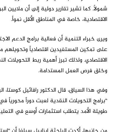
شمولاً. كما تشير تقارير دولية إلى أن ملايين ال
الاقتصادية، خاصة في المناطق الأقل نمواً.
ويرى خبراء التنمية أن فعالية برامج الدعم الا
على تمكين المستفيدين اقتصادياً وتحويلهم م
الاقتصادي. ولذلك تبرز أهمية ربط التحويلات الن
وخلق فرص العمل المستدامة.
وفي هذا السياق، قال الدكتور رافائيل كوستا، ا
“برامج التحويلات النقدية لعبت دوراً محورياً ف
طويلة الأمد يتطلب استثمارات أوسع في التعليم
من جانبها، أكدت الباحثة إيزابيل سيلفا أن “است