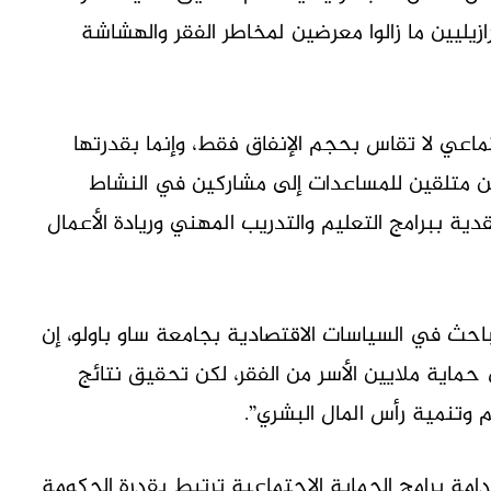
برازيليين ما زالوا معرضين لمخاطر الفقر والهشاشة
جتماعي لا تقاس بحجم الإنفاق فقط، وإنما بقدرتها
ن متلقين للمساعدات إلى مشاركين في النشاط
قدية ببرامج التعليم والتدريب المهني وريادة الأعمال
لباحث في السياسات الاقتصادية بجامعة ساو باولو، إن
ي حماية ملايين الأسر من الفقر، لكن تحقيق نتائج
 وتنمية رأس المال البشري”.
دامة برامج الحماية الاجتماعية ترتبط بقدرة الحكومة