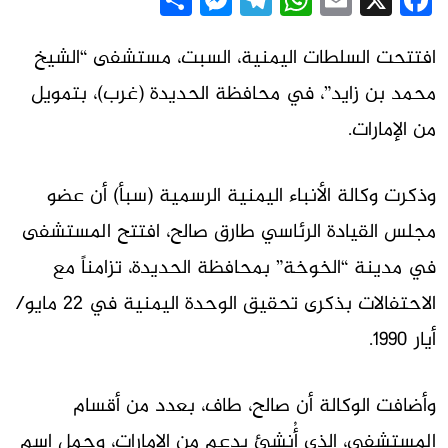
Messenger
Share
Telegram
WhatsApp
Email
Facebook
X
افتتحت السلطات اليمنية، السبت، مستشفى “الشيخ
محمد بن زايد”، في محافظة الحديدة (غرب)، بتمويل
من الإمارات.
وذكرت وكالة الأنباء اليمنية الرسمية (سبأ) أن عضو
مجلس القيادة الرئاسي طارق صالح، افتتح المستشفى
في مدينة “الخوخة” بمحافظة الحديدة، تزامناً مع
الاحتفالات بذكرى تحقيق الوحدة اليمنية في 22 مايو/
أيار 1990.
وأضافت الوكالة أن صالح، طاف، بعدد من أقسام
المستشفى، الذي أُنشئ بدعم من الإمارات، وحمل اسم