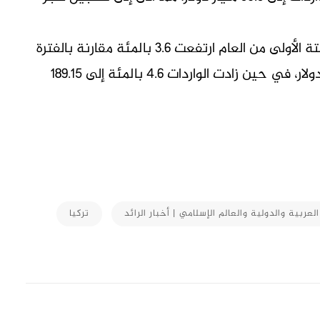
وأضاف بولات أن ‌قيمة ⁠الصادرات خلال الأشهر الستة الأولى من العام ارتفعت 3.6 ​بالمئة مقارنة ​بالفترة
⁠نفسها من العام الماضي لتصل ​إلى 136.06 ​مليار ⁠دولار، في حين زادت الواردات 4.6 ⁠بالمئة ​إلى 189.15 ​
M
العربية والدولية والعالم الإسلامي | أخبار الرائد
تركيا