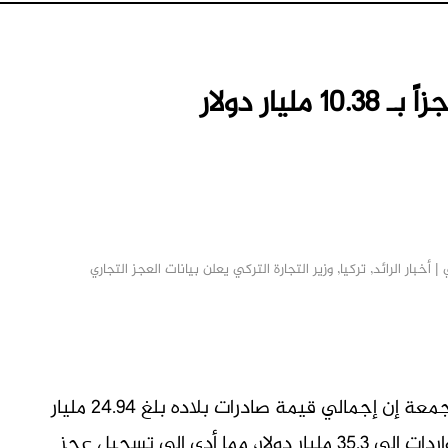
ار دولار
| أخبار الرائد
,
تركيا
,
وزير التجارة التركي يعلن بيانات العجز التجاري
M
الرائد: قال وزير التجارة ​التركي عمر بولات اليوم ‌الجمعة إن إجمالي قيمة صادرات بلاده ​بلغ 24.94 مليار ​
دولار في يونيو حزيران ⁠في حين وصلت ​قيمة الواردات إلى ​35.3 مليار دولار، مما أدى إلى تسجيل عجز