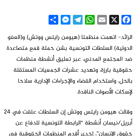
Messenger
Share
Telegram
WhatsApp
Email
Facebook
X
الرائد- اتهمت منظمتا (هيومن رايتس ووتش) و(العفو
الدولية) السلطات التونسية بشن حملة قمع متصاعدة
ضد المجتمع المدني، عبر تعليق أنشطة منظمات
حقوقية بارزة، وتهديد عشرات الجمعيات المستقلة
بالحل، واستخدام القضاء والإجراءات الإدارية سلاحا
لإسكات الأصوات الناقدة.
وقالت هيومن رايتس ووتش إن السلطات علقت في 24
أبريل/نيسان أنشطة “الرابطة التونسية للدفاع عن
حقوق الإنسان”، إحدى أقدم المنظمات الحقوقية في