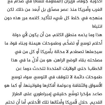
أكذوبة جوفاء، فإيران (المقاومة للشاه) في صدام مع
الغرب وأمريكا منذ عصر مصدَّق بل أبعد من ذلك. لكن
منهجه في خلط كل شيء لتأكيد كلامه مرر هذه دون
انتباه!
هذا وما يذمه منطق الكلام، من أن يكون لأي دولة
أحلام توسع أو تضخُّم، وطموحات هيمنة وبناء قوة، ما
سيجعلها تصطدم لا محالة بأمريكا أو كل من في
مصلحته بقاء الوضع الراهن، هو من أذلِّ ما في هذا
الخطاب! حتى الولايات المتحدة تتحدث دوما عن
طموحات دائمة لا تتوقف في التوسع، سواء توسع
الأسواق والثقافة وعولمة أفكارها وقوانينها، أو كما هو
صاعد مؤخرا توسُّع حقيقي إمبراطوري على الطراز
القديم. حلال لأمريكا وأمثالها تلك الأحلام، أما أن تحلم