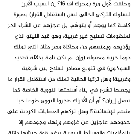
وحلقت لأول مرة بمحرك اف 16؟ إن السبب الأبرز
للسلوك التركي الحالي ليس (استقلال القرار) بصورة
كاملة كما يوهِم أو يتوهَّم، بل عجزهم عن الشراء الحر
لمنظومات تسليح غير غربية، وهو قيد النيتو الذي
يؤذيهم ويمنعهم من محاكاة مصر مثلا، التي تملك
دوما حرية معقولة (وإن لم تكن تامة بدلالة تهديد
السوخوي) في تنويع مصادر السلاح بين شرقية
وغربية! وهل تركيا الحالية تملك من استقلال القرار ما
يجعلها تشرع في بناء أسلحتها النووية الخاصة كما
تفعل إيران؟ أم أن الأتراك هجروا النووي طوعا حبا
منهم للإنسانية؟! وهل تركهم العصابات الكردية على
حدودهم عاجزين عن غزوهم وإنهاء وجودهم إلا
بالمؤامرات والوسائط السورية برغم قوة جيشها دلالة