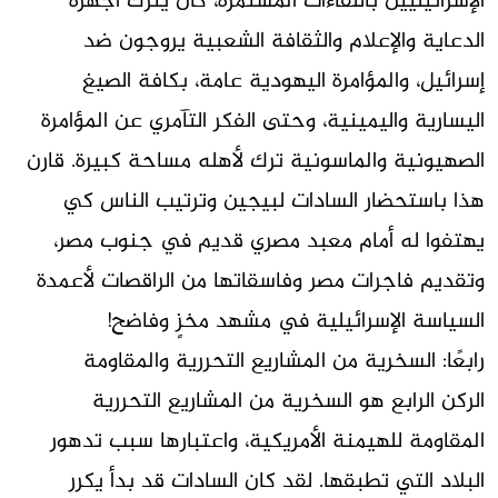
الإسرائيليين باللقاءات المستمرة، كان يترك أجهزة
الدعاية والإعلام والثقافة الشعبية يروجون ضد
إسرائيل، والمؤامرة اليهودية عامة، بكافة الصيغ
اليسارية واليمينية، وحتى الفكر التآمري عن المؤامرة
الصهيونية والماسونية ترك لأهله مساحة كبيرة. قارن
هذا باستحضار السادات لبيجين وترتيب الناس كي
يهتفوا له أمام معبد مصري قديم في جنوب مصر،
وتقديم فاجرات مصر وفاسقاتها من الراقصات لأعمدة
السياسة الإسرائيلية في مشهد مخزٍ وفاضح!
رابعًا: السخرية من المشاريع التحررية والمقاومة
الركن الرابع هو السخرية من المشاريع التحررية
المقاومة للهيمنة الأمريكية، واعتبارها سبب تدهور
البلاد التي تطبقها. لقد كان السادات قد بدأ يكرر