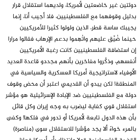
دولتين غير خاضعتين لأمريكا، ولديهما استقلال قرار
بدليل وقوفهما مع الفلسطينيين، فلا أجيب أنا، إنما
يجيبك ساسة قطر، الذين ولولوا كثيرا للأمريكيين
حينما ضُيِّق عليهم واتُهِموا بدعم الإرهاب فقالوا مرارا
إن استضافة الفلسطينيين كانت رغبة الأمريكيين
أنفسهم، وذكَّروا مفاخرين بأنهم مجددو قاعدة العديد
الأوفياء لاستراتيجية أمريكا العسكرية والسياسية في
المنطقة! لكن يبدو أن القديمي اعتبر أن محض وقوف
دولة مع الفلسطينيين ضد الإبادة الإسرائيلية هو مؤشر
استقلال قوي كفاية ليضرب به وجه إيران وكل قائل
بأن هذه الدول تابعة لأمريكا أو تدور في فلكها! وكفى
بالمرء خواءً ألا يجد مؤشرا للاستقلال سوى (مناصرة)