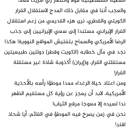
القضية الفلسطينية قولا وانتظار رأي أمريكا فعلا!
والعجب أننا في مقابل ذلك المدح لاستقلال القرار
الكويتي والقطري، نرى هزء القديمي من زعم استقلال
القرار الإيراني، مستندا إلى سعي الإيرانيين إلى جذب
الرضا الأمريكي والسماح بتفتيش المواقع النووية! هكذا
نجد في مآل خطابه (الكويت وقطر) دولتين طبيعيتين
مستقلتي القرار، و(إيران) أكذوبة شاذة غير مستقلة
القرار!
ومن اعتاد حياة الرغداء ممدا موطؤا رأسه بالأحذية
الأمريكية، لابد أن يعجز عن رؤية كل مستقيم الظهر
ندا لسيده إلا معوجا مرقع الثياب!
نحن في زمن يصرخ فيه الموطؤ في القائم: أيا شحاذ
اقتدِ!