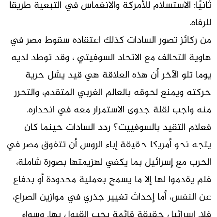
ثانيًا: الاستسلام للأمركة والانغماس في التبعية طريقا
للرفاه.
من ركائز تصور السادات كذلك اعتقاده سقوط مصر في
هاوية التحالف مع الاتحاد السوفيتي ، وقد توطد لديه
يوما تلو الآخر أن هذه العلاقة هي قيد يشل حرية
حركته ويمنع لحوقه بالعالم الغربي المتقدم، والتحرر
منه واجب لقلة جدوى الاستمرار معه في انحداره.
فعلام التقيد بالسوفييت؟ ردد السادات حينما كان
يتجه نحو أمريكا حقيقة إباء الروس أن تتفوق مصر في
الحرب مع إسرائيل بما يكفي لهزيمتها بصورة شاملة،
فلم يقدموا لها إلا ما يسمح بعملية محدودة أو بدفاع
عن النفس، أما إحداث تغيير جذري في موازين الصراع،
فلا. إسرائيل حقيقة قائمة يجب القبول بها. وسواء