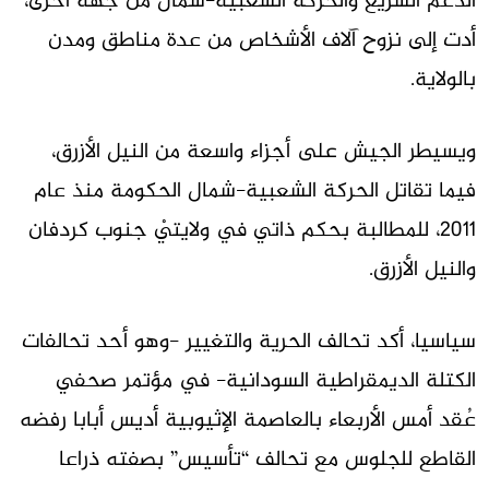
الدعم السريع والحركة الشعبية-شمال من جهة أخرى،
أدت إلى نزوح آلاف الأشخاص من عدة مناطق ومدن
بالولاية.
ويسيطر الجيش على أجزاء واسعة من النيل الأزرق،
فيما تقاتل الحركة الشعبية-شمال الحكومة منذ عام
2011، للمطالبة بحكم ذاتي في ولايتيْ جنوب كردفان
والنيل الأزرق.
سياسيا، أكد تحالف الحرية والتغيير -وهو أحد تحالفات
الكتلة الديمقراطية السودانية- في مؤتمر صحفي
عُقد أمس الأربعاء بالعاصمة الإثيوبية أديس أبابا رفضه
القاطع للجلوس مع تحالف “تأسيس” بصفته ذراعا