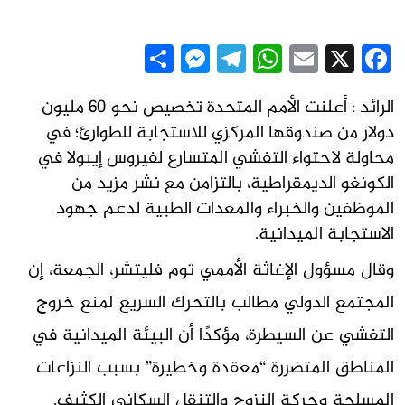
Messenger
Share
Telegram
WhatsApp
Email
Facebook
X
الرائد : أعلنت الأمم المتحدة تخصيص نحو 60 مليون
دولار من صندوقها المركزي للاستجابة للطوارئ؛ في
محاولة لاحتواء التفشي المتسارع لفيروس إيبولا في
الكونغو الديمقراطية، بالتزامن مع نشر مزيد من
الموظفين والخبراء والمعدات الطبية لدعم جهود
الاستجابة الميدانية.
وقال مسؤول الإغاثة الأممي توم فليتشر، الجمعة، إن
المجتمع الدولي مطالب بالتحرك السريع لمنع خروج
التفشي عن السيطرة، مؤكدًا أن البيئة الميدانية في
المناطق المتضررة “معقدة وخطيرة” بسبب النزاعات
المسلحة وحركة النزوح والتنقل السكاني الكثيف.