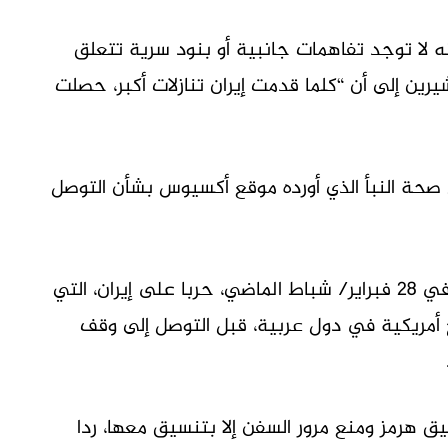
ه لا توجد تفاهمات جانبية أو بنود سرية تتعلق
يرين إلى أن “كلما قدمت إيران تنازلات أكبر، حصلت
 صحة النبأ الذي أورده موقع أكسيوس بشأن التوصل
جدير بالذكر أن الولايات المتحدة وإسرائيل بدأتا في 28 فبراير/ شباط الماضي، حربا على إيران، التي
 أمريكية في دول عربية، قبل التوصل إلى وقف
ق هرمز ومنع مرور السفن إلا بتنسيق معها، ردا