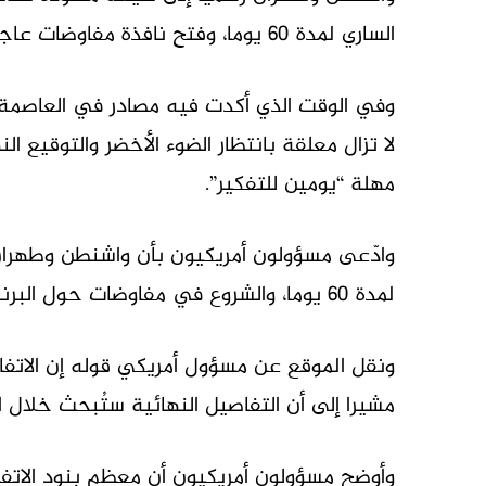
الساري لمدة 60 يوما، وفتح نافذة مفاوضات عاجلة لحسم مستقبل البرنامج النووي الإيراني.
وفي الوقت الذي أكدت فيه مصادر في العاصمة ال
لا تزال معلقة بانتظار الضوء الأخضر والتوقيع ا
مهلة “يومين للتفكير”.
وادّعى مسؤولون أمريكيون بأن واشنطن وطهران 
لمدة 60 يوما، والشروع في مفاوضات حول البرنامج النووي الإيراني.
ونقل الموقع عن مسؤول أمريكي قوله إن الاتفا
مشيرا إلى أن التفاصيل النهائية ستُبحث خلال ا
وأوضح مسؤولون أمريكيون أن معظم بنود الاتفاق 