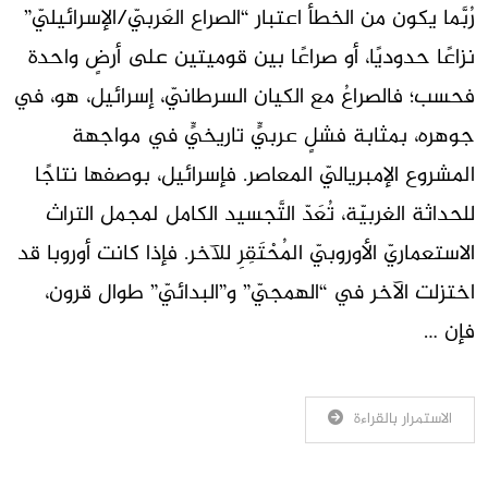
رُبَّما يكون من الخطأ اعتبار “الصراع العَربيّ/الإسرائيليّ”
نزاعًا حدوديًا، أو صراعًا بين قوميتين على أرضٍ واحدة
فحسب؛ فالصراعُ مع الكيان السرطانيّ، إسرائيل، هو، في
جوهره، بمثابة فشلٍ عربيٍّ تاريخيٍّ في مواجهة
المشروع الإمبرياليّ المعاصر. فإسرائيل، بوصفها نتاجًا
للحداثة الغربيّة، تُعَدّ التَّجسيد الكامل لمجمل التراث
الاستعماريّ الأوروبيّ المُحْتَقِرِ للآخر. فإذا كانت أوروبا قد
اختزلت الآخر في “الهمجيّ” و”البدائيّ” طوال قرون،
فإن …
الاستمرار بالقراءة