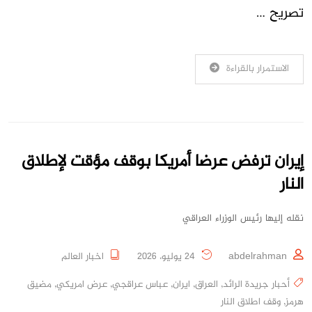
تصريح …
الاستمرار بالقراءة
إيران ترفض عرضا أمريكا بوقف مؤقت لإطلاق
النار
نقله إليها رئيس الوزراء العراقي
abdelrahman
24 يوليو، 2026
اخبار العالم
أحبار جريدة الرائد
,
العراق
,
ايران
,
عباس عراقجي
,
عرض امريكي
,
مضيق
هرمز
,
وقف اطلاق النار