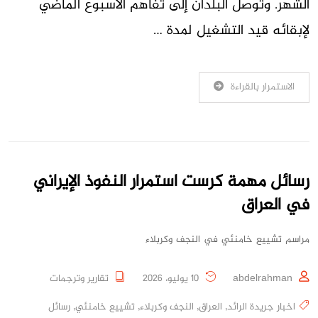
الشهر. وتوصل البلدان إلى تفاهم الأسبوع الماضي
لإبقائه قيد التشغيل لمدة …
الاستمرار بالقراءة
رسائل مهمة كرست استمرار النفوذ الإيراني
في العراق
مراسم تشييع خامنئي في النجف وكربلاء
abdelrahman
10 يوليو، 2026
تقارير وترجمات
اخبار جريدة الرائد
,
العراق
,
النجف وكربلاء
,
تشييع خامنئي
,
رسائل