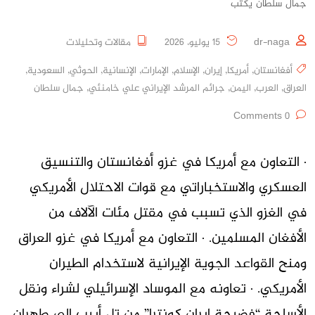
جمال سلطان يكتب
dr-naga
15 يوليو، 2026
مقالات وتحليلات
أفغانستان
,
أمريكا
,
إيران
,
الإسلام
,
الإمارات
,
الإنسانية
,
الحوثي
,
السعودية
,
العراق
,
العرب
,
اليمن
,
جرائم المرشد الإيراني علي خامنئي
,
جمال سلطان
0 Comments
· التعاون مع أمريكا في غزو أفغانستان والتنسيق
العسكري والاستخباراتي مع قوات الاحتلال الأمريكي
في الغزو الذي تسبب في مقتل مئات الآلاف من
الأفغان المسلمين. · التعاون مع أمريكا في غزو العراق
ومنح القواعد الجوية الإيرانية لاستخدام الطيران
الأمريكي. · تعاونه مع الموساد الإسرائيلي لشراء ونقل
الأسلحة “فضيحة إيران كونترا” من تل أبيب إلى طهران