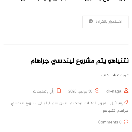
الاستمرار بالقراءة
نتنياهو يتم مشروع ليندسي جراهام
عمرو عياد يكتب
dr-naga
30 يوليو، 2026
رأي وتعليقات
إسرائيل
,
العراق
,
الولايات المتحدة
,
اليمن
,
سوريا
,
لبنان
,
مشروع ليندسي
جراهام
,
نتنياهو
0 Comments