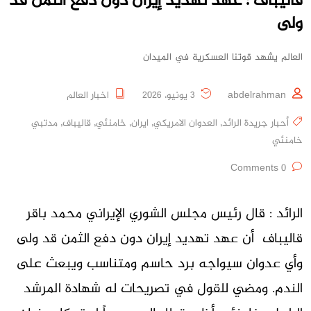
قاليباف : عهد تهديد إيران دون دفع الثمن قد
ولى
العالم يشهد قوتنا العسكرية في الميدان
abdelrahman
3 يونيو، 2026
اخبار العالم
أحبار جريدة الرائد
,
العدوان الامريكي
,
ايران
,
خامنئي
,
قاليباف
,
مدتبي
خامنئي
0 Comments
الرائد : قال رئيس مجلس الشوري الإيراني محمد باقر
قاليباف أن عهد تهديد إيران دون دفع الثمن قد ولى
وأي عدوان سيواجه برد حاسم ومتناسب ويبعث على
الندم. ومضي للقول في تصريحات له شهادة المرشد