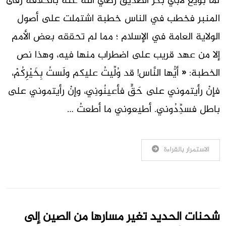
لما بويع لأبي بكر الصديق رضي الله عنه بالخلافة رقى
المنبر فخطب في الناس خطبة اشتملت على أصول
الولاية العامة في الإسلام ؛ مما لم تحققه بعض الأمم
إلا من عهد قريب على اضطراب منها فيه، وهذا نص
الخطبة: « أيُّها النَّاس! قد وُلِّيتُ عليكم ولَستُ بِخَيْرِكُمْ،
فإنْ رأيتموني على حَقٍّ فأعينُونِي، وإنْ رأيتموني على
باطل فسدِِّدُوني. أطيعوني ما أطعتُ …
الاستمرار بالقراءة
شحنات الحديد تغير مسارها من الصين إلى