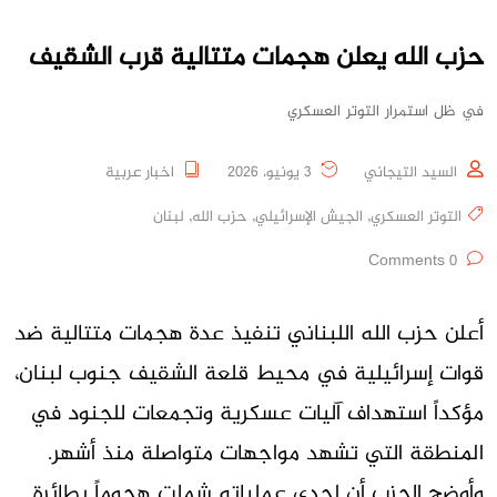
حزب الله يعلن هجمات متتالية قرب الشقيف
في ظل استمرار التوتر العسكري
السيد التيجاني
3 يونيو، 2026
اخبار عربية
التوتر العسكري
,
الجيش الإسرائيلي
,
حزب الله
,
لبنان
0 Comments
أعلن حزب الله اللبناني تنفيذ عدة هجمات متتالية ضد
قوات إسرائيلية في محيط قلعة الشقيف جنوب لبنان،
مؤكداً استهداف آليات عسكرية وتجمعات للجنود في
المنطقة التي تشهد مواجهات متواصلة منذ أشهر.
وأوضح الحزب أن إحدى عملياته شملت هجوماً بطائرة