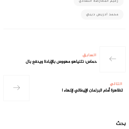
زعيم المعارضة التشادي
محمد ادريس ديبي
السابق
حماس: نتنياهو مهووس بالإبادة ويدفع بال
التالي
تظاهرة أمام البرلمان الإيطالي لإنهاء ا
بحث