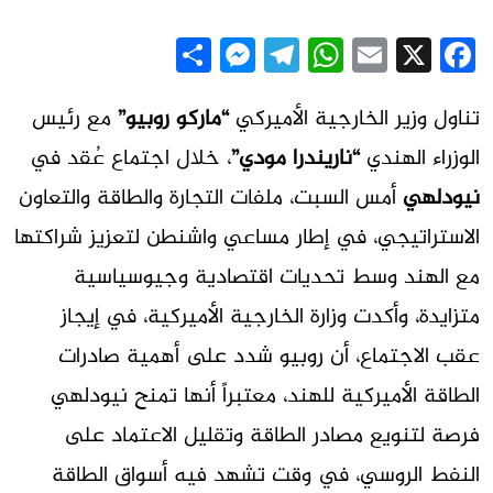
Messenger
Share
Telegram
WhatsApp
Email
Facebook
X
تناول وزير الخارجية الأميركي
“ماركو روبيو”
مع رئيس
الوزراء الهندي
“ناريندرا مودي”
، خلال اجتماع عُقد في
نيودلهي
أمس السبت، ملفات التجارة والطاقة والتعاون
الاستراتيجي، في إطار مساعي واشنطن لتعزيز شراكتها
مع الهند وسط تحديات اقتصادية وجيوسياسية
متزايدة، وأكدت وزارة الخارجية الأميركية، في إيجاز
عقب الاجتماع، أن روبيو شدد على أهمية صادرات
الطاقة الأميركية للهند، معتبراً أنها تمنح نيودلهي
فرصة لتنويع مصادر الطاقة وتقليل الاعتماد على
النفط الروسي، في وقت تشهد فيه أسواق الطاقة