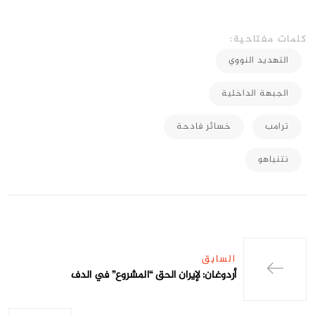
كلمات مفتاحية:
التهديد النووي
الجبهة الداخلية
ترامب
خسائر فادحة
نتنياهو
السابق
أردوغان: لإيران الحق “المشروع” في الدف