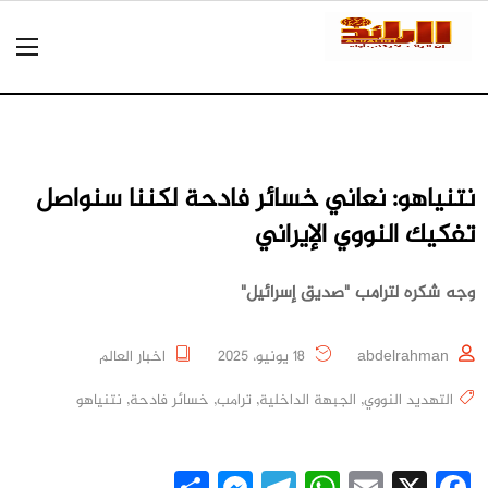
نتنياهو: نعاني خسائر فادحة لكننا سنواصل
تفكيك النووي الإيراني
وجه شكره لترامب "صديق إسرائيل"
abdelrahman
18 يونيو، 2025
اخبار العالم
التهديد النووي
,
الجبهة الداخلية
,
ترامب
,
خسائر فادحة
,
نتنياهو