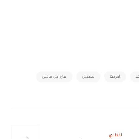
M
د
امريكا
تفتيش
جي دي فانس
التالي