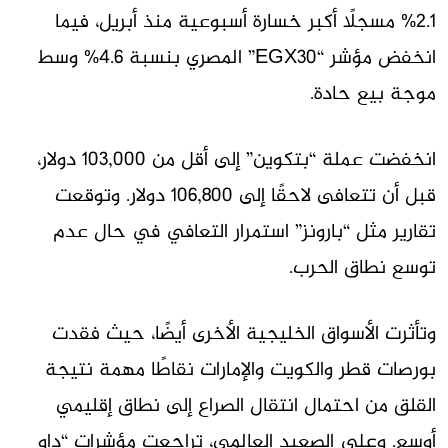
2.1% مسجلًا أكبر خسارة أسبوعية منذ أبريل، فيما
انخفض مؤشر “EGX30” المصري بنسبة 4.6% وسط
موجة بيع حادة.
انخفضت عملة “بتكوين” إلى أقل من 103,000 دولار،
قبل أن تتعافى لاحقًا إلى 106,800 دولار. وتوقعت
تقارير مثل “بارونز” استمرار التعافي في حال عدم
توسع نطاق الحرب.
وتأثرت الأسواق الخليجية الأخرى أيضًا، حيث فقدت
بورصات قطر والكويت والإمارات نقاطًا مهمة نتيجة
القلق من احتمال انتقال الصراع إلى نطاق إقليمي
أوسع. وعلى الصعيد العالمي، تراجعت مؤشرات “داو