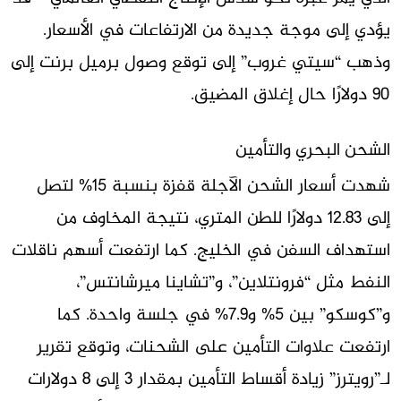
يؤدي إلى موجة جديدة من الارتفاعات في الأسعار.
وذهب “سيتي غروب” إلى توقع وصول برميل برنت إلى
90 دولارًا حال إغلاق المضيق.
الشحن البحري والتأمين
شهدت أسعار الشحن الآجلة قفزة بنسبة 15% لتصل
إلى 12.83 دولارًا للطن المتري، نتيجة المخاوف من
استهداف السفن في الخليج. كما ارتفعت أسهم ناقلات
النفط مثل “فرونتلاين”، و”تشاينا ميرشانتس”،
و”كوسكو” بين 5% و7.9% في جلسة واحدة. كما
ارتفعت علاوات التأمين على الشحنات، وتوقع تقرير
لـ”رويترز” زيادة أقساط التأمين بمقدار 3 إلى 8 دولارات