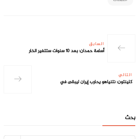
العملات
السابق
أسامة حمدان: بعد 10 سنوات ستتغير الخار
التالي
كلينتون: نتنياهو يحارب إيران ليبقى في
بحث