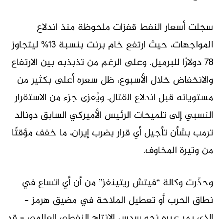
سجلت أسعار النفط قفزات ملحوظة منذ اندلاع
المواجهات، حيث ارتفع خام برنت بنسبة 13% ليتجاوز
78 دولارًا للبرميل. وعلى الرغم من تذبذبه بين الارتفاع
والانخفاض خلال الأسبوع، ظل سعره أعلى بكثير من
مستوياته قبل اندلاع القتال. ويُعزى جزء من الاستقرار
النسبي إلى تلميحات الرئيس الأميركي السابق دونالد
ترمب بشأن تأجيل أي قرار بضرب إيران، ما خفف مؤقتًا
من وتيرة المخاوف.
وحذّرت وكالة “فيتش ريتينغز” من أن أي اتساع في
نطاق الحرب أو تعطيل الملاحة في مضيق هرمز –
الذي يمر عبره نحو سدس الإنتاج النفطي العالمي – قد