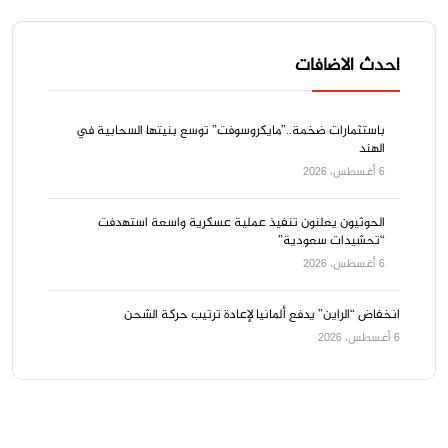
احدث الاضافات
باستثمارات ضخمة..”مايكروسوفت” توسع بنيتها السحابية في
الهند
6 أغسطس، 2026
الحوثيون يعلنون تنفيذ عملية عسكرية واسعة استهدفت
“تحشيدات سعودية”
6 أغسطس، 2026
انخفاض “الراين” يدفع ألمانيا لإعادة ترتيب حركة الشحن
6 أغسطس، 2026