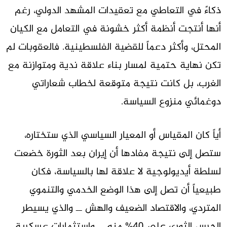
ذكاءً في التعاطي مع تعقيدات المشهد الدولي، رغم
أنها أنتجت أنظمة أكثر خشونة في التعامل مع الكيان
المحتل، وأكثر دعماً للقضية الفلسطينية. فالعقوبات لم
تكن نهاية حتمية لمسار بناء علاقة ندية ومتوازنة مع
الغرب، بل كانت نتيجة متوقعة لخطاب شعاراتي
دوغمائي منزوع السياسة.
أياً كان المقياس أو المعيار السياسي الذي ستختاره،
ستصل إلى نتيجة مفادها أن إيران بعد الثورة خضعت
لسلطة أيديولوجية لا علاقة لها بالسياسة، فكان
طبيعياً أن تصل إلى هذا الوضع الخدمي والتنموي
المتردي، والاقتصاد الضعيف والهش ــ والذي يسيطر
الحرس الثوري على 40% منه ــ واستثمارات عسكرية