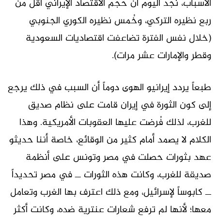
الأسباب، نجد اليوم أن حجم الاقتصاد الإيراني أقل من
ربع نظيره التركي، وخُمس نظيره الكوري الجنوبي
(خلال نفس الفترة تضاعفت اقتصاديات السعودية
وقطر والإمارات عشر مرات).
طبعاً يردد إيرانيو الهوى دوماً أن السبب في ذلك يرجع
إلى كون الثورة في إيران قامت على نظام صديق
للغرب، لذلك فُرضت عليها العقوبات الأمريكية. وهذا
الكلام لا يصمد أمام كثير من الوقائع، خاصة أننا حديثو
عهد بثورات حصلت في مصر وتونس على أنظمة
صديقة للغرب، وكانت هذه الثورات ــ في مصر تحديداً
ــ كابوساً لإسرائيل، ومع ذلك اعترف بها الغرب وتعامل
معها؛ لأنها لم ترفع شعارات عنترية ضده، وكانت أكثر