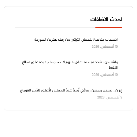
احدث الاضافات
انسحاب مفاجئ للجيش التركي من ريف عفرين السورية
10 أغسطس، 2026
واشنطن تشدد قبضتها على فنزويلا..ضغوط جديدة على قطاع
النفط
10 أغسطس، 2026
إيران.. تعيين محسن رضائي أميناً عاماً للمجلس الأعلى للأمن القومي
9 أغسطس، 2026