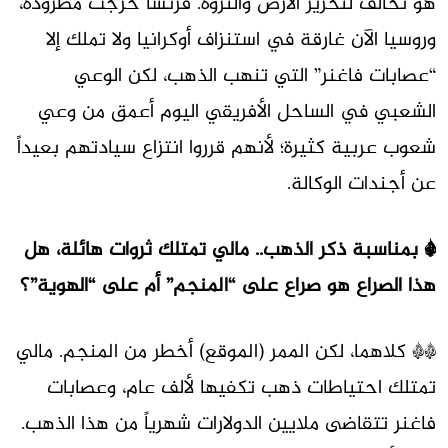
هو تحالف لتحرير الأرض والثروة. فرنسا خرجت مطرودة،
وروسيا الآن غارقة في استنزاف أوكرانيا ولا تملك إلا
“عصابات فاغنر” التي تنهب الذهب، لكن الوعي
الشعبي في الساحل الأفريقي اليوم أعمق من وعي
شعوب عربية كثيرة؛ لأنهم قرروا انتزاع سيادتهم بعيداً
عن أجندات الوكالة.
* بمناسبة ذكر الذهب.. مالي تمتلك ثروات هائلة، هل
هذا الصراع هو صراع على “المنجم” أم على “الهوية”؟
** كلاهما، لكن الممر (الموقع) أخطر من المنجم. مالي
تمتلك احتياطات ذهب تكفيها لألف عام، وعصابات
فاغنر تتقاضى ملايين الدولارات شهرياً من هذا الذهب.