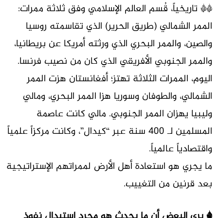
** تاريخياً، قُسم العالم الإسلامي وفق ثلاثة ممرات:
الممر الشمالي (طريق الحرير) الذي تقاسمته روسيا
والصين، والممر البحري الذي ورثته أمريكا عن بريطانيا،
والممر الجنوبي الأفريقي الذي كان من نصيب فرنسا.
اليوم، الممرات الثلاثة تهتز؛ أفغانستان هزت الممر
الشمالي، والطوفان وسوريا هزا الممر البحري، ومالي
وليبيا يهزان الممر الجنوبي. مالي كانت عاصمة
المسلمين لـ 400 سنة عبر “كيدال”، وكانت مركزاً علمياً
واقتصادياً عالمياً.
ما يجري هو استعادة أهل الأرض لممراتهم الإستراتيجية
بعد قرنين من التغييب.
* يرى البعض أن ما يحدث هو مجرد استبدال نفوذ