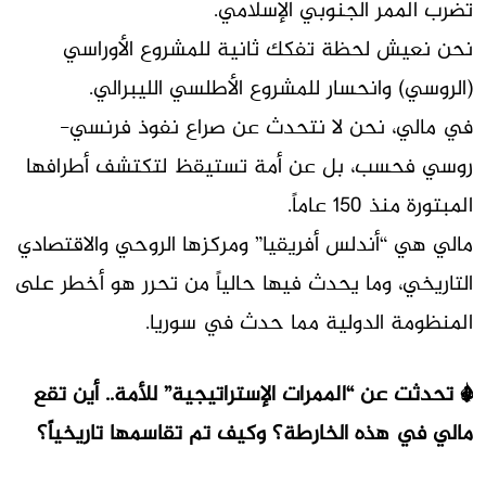
تضرب الممر الجنوبي الإسلامي.
نحن نعيش لحظة تفكك ثانية للمشروع الأوراسي
(الروسي) وانحسار للمشروع الأطلسي الليبرالي.
في مالي، نحن لا نتحدث عن صراع نفوذ فرنسي-
روسي فحسب، بل عن أمة تستيقظ لتكتشف أطرافها
المبتورة منذ 150 عاماً.
مالي هي “أندلس أفريقيا” ومركزها الروحي والاقتصادي
التاريخي، وما يحدث فيها حالياً من تحرر هو أخطر على
المنظومة الدولية مما حدث في سوريا.
* تحدثت عن “الممرات الإستراتيجية” للأمة.. أين تقع
مالي في هذه الخارطة؟ وكيف تم تقاسمها تاريخياً؟