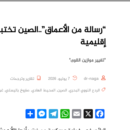
“رسالة من الأعماق”..الصين تختبر 
إقليمية
"تغيير موازين القوى"
dr-naga
7 يوليو، 2026
تقارير وترجمات
الردع النووي البحري
,
الصين
,
المحيط الهادي
,
صاروخ باليستي
,
غو
essenger
Share
Telegram
WhatsApp
Email
Facebook
X