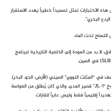
هذه الاختبارات تمثل تصعيداً خطيراً يهدد الاستقرار
ردع البحري”.
، لا بد من العودة إلى الخلفية التاريخية لبرنامج
أضعف في “المثلث النووي” الصيني (الأرض، الجو، البحر).
ففي الثمانينيات، كانت الصين تعتمد على صاروخ “JL-1” قصير المدى، والذي كان يُطلق من الغواصة