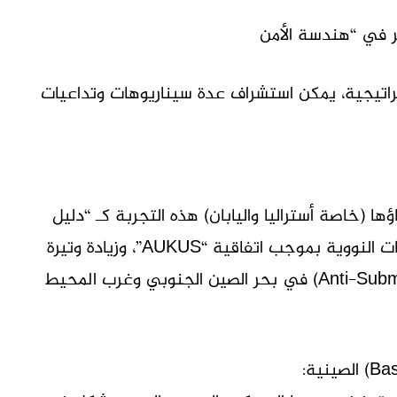
ر في “هندسة الأمن
تراتيجية، يمكن استشراف عدة سيناريوهات وتداعيات
ا (خاصة أستراليا واليابان) هذه التجربة كـ “دليل
قاطع” على الحاجة الملحة لتسريع نشر الغواصات النووية بموجب اتفاقية “AUKUS”، وزيادة وتيرة
مناورات “الحرب تحت المائية” (Anti-Submarine Warfare) في بحر الصين الجنوبي وغرب المحيط