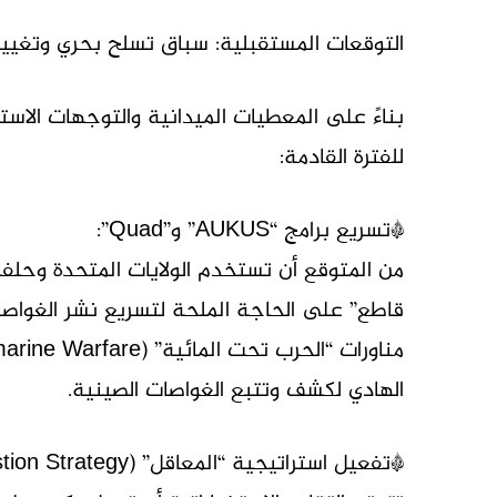
التوقعات المستقبلية: سباق تسلح بحري وتغيي
بناءً على المعطيات الميدانية والتوجهات الاس
للفترة القادمة:
*تسريع برامج “AUKUS” و”Quad”:
من المتوقع أن تستخدم الولايات المتحدة وحلفاؤه
الهادي لكشف وتتبع الغواصات الصينية.
*تفعيل استراتيجية “المعاقل” (Bastion Strategy) الصينية: