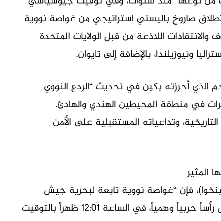
ث من نوعها” منذ سنوات، وفي توقيت جيوسياسي
طلاق صاروخ باليستي استراتيجي من غواصة نووية
ف والانتقادات اللاذعة من قبل الولايات المتحدة
ليا ونيوزيلندا، بالإضافة إلى تايوان.
م الذي أحرزته بكين في تحديث “الردع النووي
رات في منطقة المحيطين الهندي والهادئ.
لتاريخية، وتداعياته المستقبلية على الأمن
ا المثير
ينخوا)، فإن “غواصة نووية تابعة لبحرية جيش
التحرير الشعبي أطلقت صاروخاً استراتيجياً، حمل رأساً حربياً وهمياً، في الساعة 12:01 ظهراً بالتوقيت