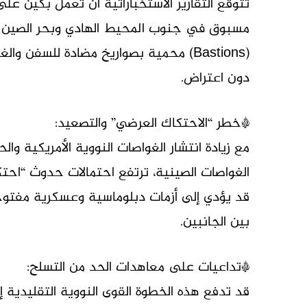
تتوقع التقارير الاستخباراتية أن تعمل بكين ع
مسبوق في جنوب المحيط الهادي وبحر الصين الج
(Bastions) محمية بصواريخ مضادة للسفن 
دون اعتراض.
*خطر “الاحتكاك العرضي” والتصعيد:
مع زيادة انتشار الغواصات النووية الأمريكية و
الغواصات الصينية، ترتفع احتمالات حدوث “احت
قد يؤدي إلى أزمات دبلوماسية وعسكرية مفتو
بين الجانبين.
*تداعيات على معاهدات الحد من التسلح:
قد تدفع هذه الخطوة القوى النووية التقليدية إل