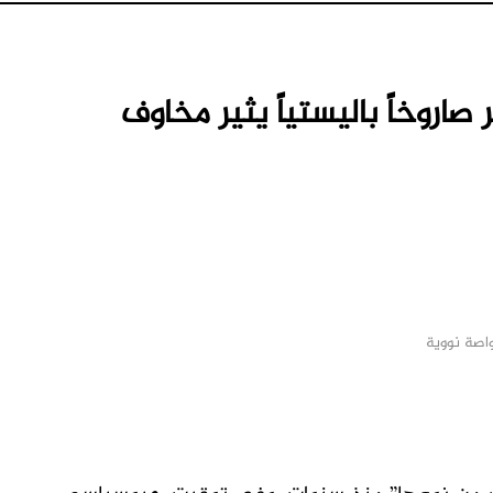
صاروخاً باليستياً يثير مخاوف
اصة نووية
M