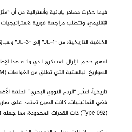
فيما حذرت مصادر يابانية وأسترالية من أن “مثل 
الإقليمي، وتتطلب مراجعة فورية لاستراتيجيات ال
الخلفية التاريخية: من “JL-1” إلى “JL-3” وسباق التسلح تحت الماء
لفهم حجم الزلزال العسكري الذي مثله هذا الإطلاق
الصواريخ البالستية التي تطلق من الغواصات (SLBM) في الصين.
تاريخياً، اعتُبر “الردع النووي البحري” الحلقة ال
(Type 092) ذات القدرات المحدودة، مما جعله تهديداً إقليمياً فقط وليس عابراً للقارات.