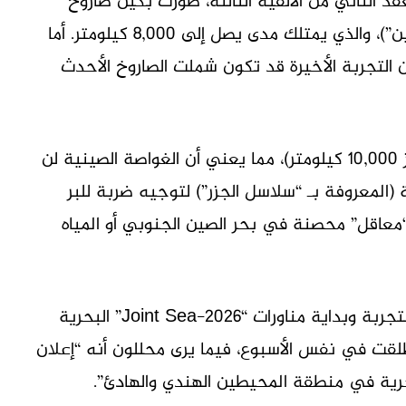
د الثاني من الألفية الثالثة، طورت بكين صاروخ
“JL-2” (الذي يُطلق من الغواصة Type 094 “جين”)، والذي يمتلك مدى يصل إلى 8,000 كيلومتر. أما
أن التجربة الأخيرة قد تكون شملت الصاروخ الأحدث
ويتميز صاروخ “JL-3” بمدى عابر للقارات (يتجاوز 10,000 كيلومتر)، مما يعني أن الغواصة الصينية لن
 (المعروفة بـ “سلاسل الجزر”) لتوجيه ضربة للبر
“معاقل” محصنة في بحر الصين الجنوبي أو المياه
لا يفوت المراقبين أيضاً الربط بين توقيت هذه التجربة وبداية مناورات “Joint Sea-2026” البحرية
طلقت في نفس الأسبوع، فيما يرى محللون أنه “إعلان
رية في منطقة المحيطين الهندي والهادئ”.