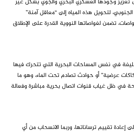
لى تعزيز وجودها العسكري البحري والجوي بشكل غير
نوبي، لتحويل هذه المياه إلى “معاقل آمنة”
والغواصات، تضمن لغواصاتها النووية القدرة على الإطلاق
الحليفة في نفس المساحات البحرية التي تتحرك فيها
كاكات عرضية” أو حوادث تصادم تحت الماء، وهو ما
حة في ظل غياب قنوات اتصال بحرية مباشرة وفعالة
ى إعادة تقييم ترساناتها، وربما الانسحاب من أي