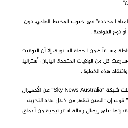
لمياه المحددة” في جنوب المحيط الهادي، دون
 نوع الغواصة .
طة مسبقاً ضمن الخطة السنوية، إلا أن التوقيت
سارعت كل من الولايات المتحدة، اليابان، أستراليا،
 وانتقاد هذه الخطوة .
وفي تعليق مباشر على دلالات هذه التجربة، نقلت شبكة “Sky News Australia” عن الأدميرال
 قوله إن “الصين تظهر من خلال هذه التجربة
ها البحرية المتنامية (maritime power) وقدرتها على إيصال رسالة استراتيجية من أعماق