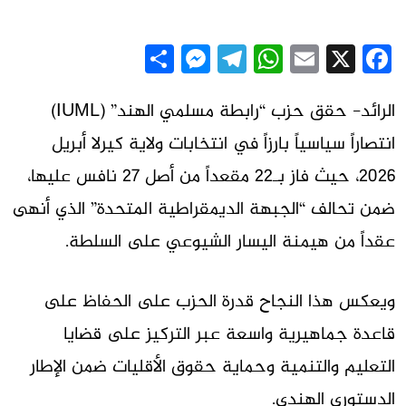
Messenger
Share
Telegram
WhatsApp
Email
Facebook
X
الرائد- حقق حزب “رابطة مسلمي الهند” (IUML)
انتصاراً سياسياً بارزاً في انتخابات ولاية كيرلا أبريل
2026، حيث فاز بـ22 مقعداً من أصل 27 نافس عليها،
ضمن تحالف “الجبهة الديمقراطية المتحدة” الذي أنهى
عقداً من هيمنة اليسار الشيوعي على السلطة.
ويعكس هذا النجاح قدرة الحزب على الحفاظ على
قاعدة جماهيرية واسعة عبر التركيز على قضايا
التعليم والتنمية وحماية حقوق الأقليات ضمن الإطار
الدستوري الهندي.