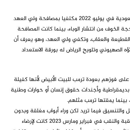
لم يمر شهران وسنة بعدها، حتى زار بايدن السعودية في يوليو 2022 مكتفيا بمصافحة ولي العهد
 الخوف من انتشار الوباء، بينما كانت المصافحة
القطيعة والعقاب، وتكفي ولي العهد، وهو يعرف أن
ه الصهيوني وتلويح الرياض له بورقة الاستعداد
ا على فوزهم بعودة ترمب للبيت الأبيض لأنها كفيلة
بديمقراطية وأجندات حقوق إنسان أو حوارات وطنية
 بينما يمقتها ترمب مثلهم.
يل والتنسيق فيما تريد لكن وراء أبواب مغلقة وبدون
مصافحات وإحراج. حتى مصافحات اجتماعي العقبة والنقب في فبراير ومارس 2023 كانت لإرضاء