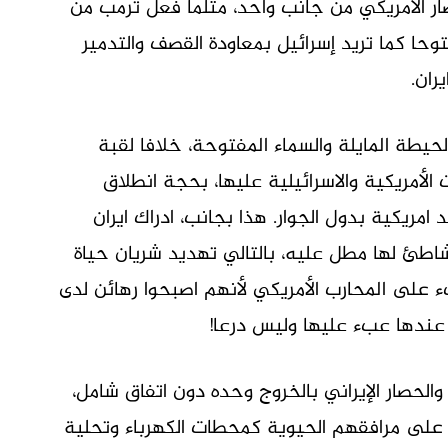
صار الأمريكي من جانب واحد، مثلما فعل ترمب من
توحا كما تريد إسرائيل بمعاودة القصف والتدمير
ران.
يطة المايلة والسماء المفتوحة، خلافا لقبة
الأمريكية والاسرائيلية عليها، بحجة انطلاق
امريكية بدول الجوار. هذا بجانب، ادراك ايران
اطئ لها مطل عليه، بالتالي تهديد شريان حياة
 على المحارب الأمريكي لأنهم اصبحوا رهائن لدى
ا عندها عبء عليها وليس درعا!
والحصار الإيراني بالخروج وحده دون اتفاق شامل،
لى مرافقهم الحيوية كمحطات الكهرباء وتحلية