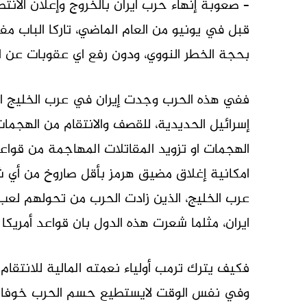
– صعوبة إنهاء حرب ايران بالخروج وإعلان الانت
قبل في يونيو من العام الماضي، تاركا الباب مف
بحجة الخطر النووي، ودون رفع اي عقوبات عن اي
ففي هذه الحرب وجدت إيران في عرب الخليج الح
إسرائيل الحديدية، للقصف والانتقام من الهجمات 
الهجمات او تزويد المقاتلات المهاجمة من قواعد 
امكانية إغلاق مضيق هرمز بأقل صاروخ من أي ش
عرب الخليج، الذين زادت الحرب من تحولهم لعبء
ايران، مثلما شعرت هذه الدول بان قواعد أمريك
فكيف يترك ترمب أولياء نعمته المالية للانتقام 
وفي نفس الوقت لايستطيع حسم الحرب خوفا ع