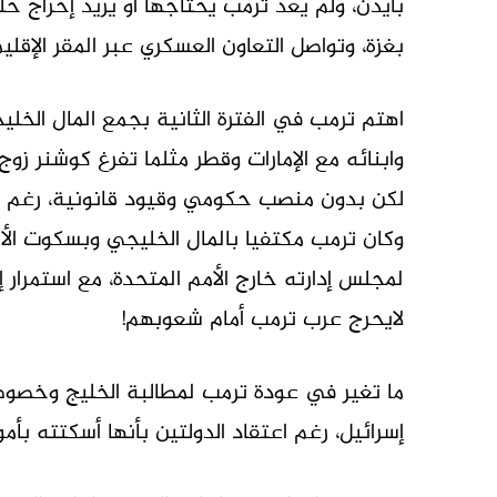
بايدن، ولم يعد ترمب يحتاجها او يريد إحراج حلف
بغزة، وتواصل التعاون العسكري عبر المقر الإقل
اهتم ترمب في الفترة الثانية بجمع المال الخل
وابنائه مع الإمارات وقطر مثلما تفرغ كوشنر زوج
لكن بدون منصب حكومي وقيود قانونية، رغم انه
وكان ترمب مكتفيا بالمال الخليجي وبسكوت الأ
لمجلس إدارته خارج الأمم المتحدة، مع استمرار
لايحرج عرب ترمب أمام شعوبهم!
ما تغير في عودة ترمب لمطالبة الخليج وخصوصا
إسرائيل، رغم اعتقاد الدولتين بأنها أسكتته بأم