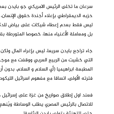
سرعان ما تخلى الرئيس الامريكي جو بايدن بعد
حزبه الديمقراطي بإعلاء أجندة حقوق الإنسان، 
ليس فقط بعدم إعطاء شيكات على بياض للدكتاتو
بل ومعاملة الأغنياء منها، خصوصا المتورطة ب
جاء تراجع بايدن سريعا، ليس بإغراء المال ولكن
التي خشيت من الربيع العربي ووقفت مع موجة ال
المطبعة ابراهيميا (أي السلام و السلام، بدو
فترته الأولى، اتساقا مع مفهوم اسرائيل الليكود
فعند اول إطلاق صواريخ من غزة على إسرائيل د
للاتصال بالرئيس المصري يطلب الوساطة ويُنهي
حتى للتهنئة بتولي بايدن الرئاسة!