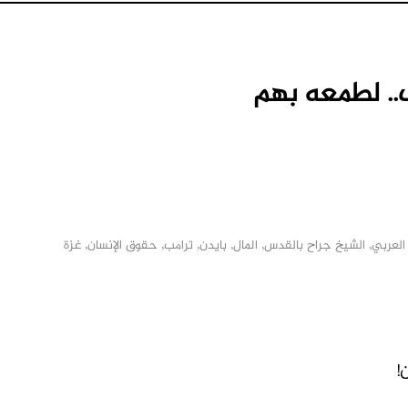
.. لطمعه بهم
 العربي
,
الشيخ جراح بالقدس
,
المال
,
بايدن
,
ترامب
,
حقوق الإنسان
,
غزة
M
!