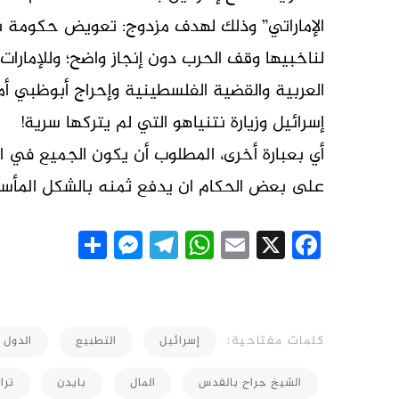
الإماراتي” وذلك لهدف مزدوج: تعويض حكومة نتن
لناخبيها وقف الحرب دون إنجاز واضح؛ وللإمارات،
العربية والقضية الفلسطينية وإحراج أبوظبي أم
إسرائيل وزيارة نتنياهو التي لم يتركها سرية!
أي بعبارة أخرى، المطلوب أن يكون الجميع في
على بعض الحكام ان يدفع ثمنه بالشكل المأساو
essenger
Share
Telegram
WhatsApp
Email
Facebook
X
كلمات مفتاحية:
إسرائيل
التطبيع
الدول 
الشيخ جراح بالقدس
المال
بايدن
ترا