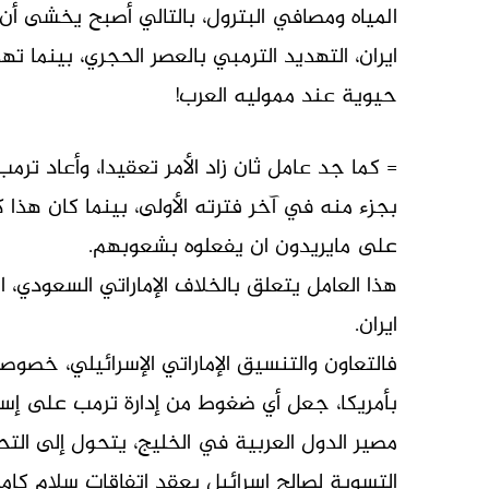
المياه ومصافي البترول، بالتالي أصبح يخشى 
ايران، التهديد الترمبي بالعصر الحجري، بينما ت
حيوية عند مموليه العرب!
= كما جد عامل ثان زاد الأمر تعقيدا، وأعاد تر
بجزء منه في آخر فترته الأولى، بينما كان هذ
على مايريدون ان يفعلوه بشعوبهم.
هذا العامل يتعلق بالخلاف الإماراتي السعودي
ايران.
فالتعاون والتنسيق الإماراتي الإسرائيلي، خصو
بأمريكا، جعل أي ضغوط من إدارة ترمب على إسر
مصير الدول العربية في الخليج، يتحول إلى ا
التسوية لصالح إسرائيل بعقد اتفاقات سلام كاملة