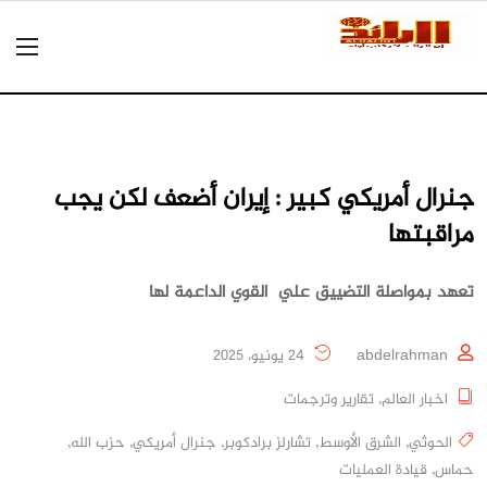
جنرال أمريكي كبير : إيران أضعف لكن يجب
مراقبتها
تعهد بمواصلة التضييق علي القوي الداعمة لها
abdelrahman
24 يونيو، 2025
اخبار العالم
,
تقارير وترجمات
الحوثي
,
الشرق الأوسط
,
تشارلز برادكوبر
,
جنرال أمريكي
,
حزب الله
,
حماس
,
قيادة العمليات