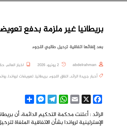
بريطانيا غير ملزمة بدفع تعويضات
بعد إلغائها اتفاقية ترحيل طالبي اللجوء
abdelrahman
2 يونيو، 2026
اخبار العالم
,
حقو
أحبار جريدة الرائد
,
اتفاق اللجوء
,
بريطانيا
,
تعويضات لرواندا
,
رواند
essenger
Share
Telegram
WhatsApp
Email
Facebook
X
الرائد : أعلنت محكمة التحكيم الدائمة، أن بريط
الإسترلينية لرواندا بشأن الاتفاقية الملغاة لترح