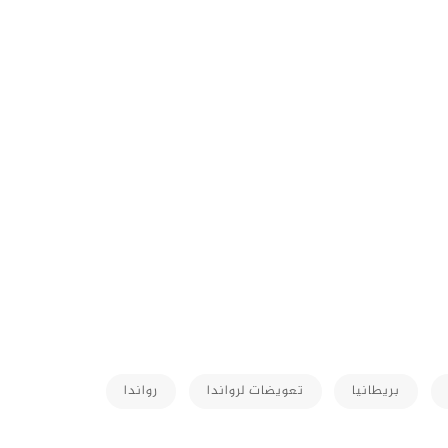
M
بريطانيا
تعويضات لرواندا
رواندا