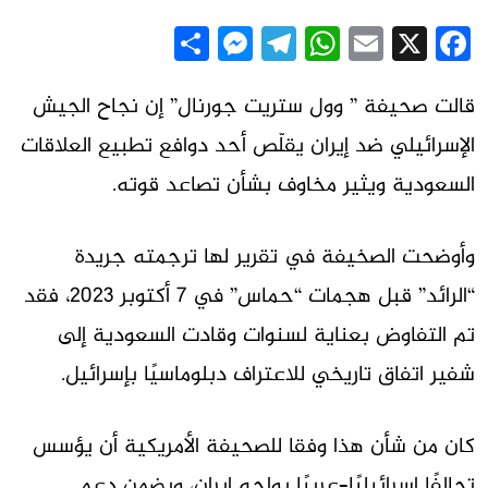
Messenger
Share
Telegram
WhatsApp
Email
Facebook
X
قالت صحيفة ” وول ستريت جورنال” إن نجاح الجيش
الإسرائيلي ضد إيران يقلّص أحد دوافع تطبيع العلاقات
السعودية ويثير مخاوف بشأن تصاعد قوته.
وأوضحت الصخيفة في تقرير لها ترجمته جريدة
“الرائد” قبل هجمات “حماس” في 7 أكتوبر 2023، فقد
تم التفاوض بعناية لسنوات وقادت السعودية إلى
شفير اتفاق تاريخي للاعتراف دبلوماسيًا بإسرائيل.
كان من شأن هذا وفقا للصحيفة الأمريكية أن يؤسس
تحالفًا إسرائيليًا–عربيًا يواجه إيران، ويضمن دعم