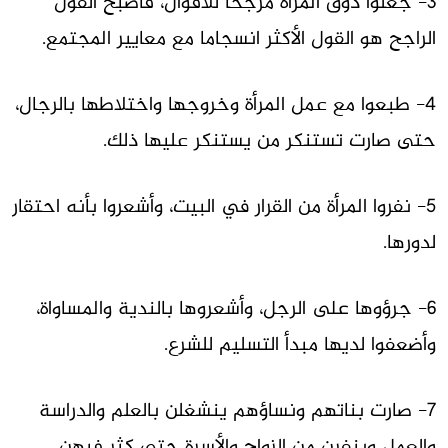
3- جعلوا ذوق المرأة مرجحا للأقوال، فأصبح القول
الراجح هو القول الأكثر انسجاما مع معايير المجتمع.
4- طبعوا مع عمل المرأة وخروجها واختلاطها بالرجال،
حتى صارت تستنكر من يستنكر عليها ذلك.
5- نفروا المرأة من القرار في البيت، وأشعروا بأنه احتقار
لدورها.
6- جرؤوها على الرجل، وأشعروها بالندية والمساواة،
وأضعفوا لديها مبدأ التسليم للشرع.
7- صارت بناتهم ونساؤهم ينشغلن بالعلم والدراسة
والعمل وينفرن من الزواج والأسرة حتى كثر فيهن