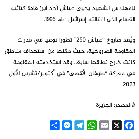
للمهندس الشهيد يحيى عياش أحد أبرز قادة كتائب
القسام الذي اغتالته إسرائيل عام 1995.
ويُعد صاروخ “عياش 250” تطورا نوعيا في قدرات
المقاومة الصاروخية، حيث مكّنها من استهداف مناطق
كانت خارج نطاقها سابقا. وقد استخدمته المقاومة
في معركة “طوفان الأقصى” في أكتوبر/تشرين الأول
2023.
*المصدر: الجزيرة
Messenger
Share
Telegram
WhatsApp
Email
Facebook
X