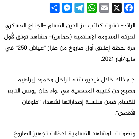
Messenger
Share
Telegram
WhatsApp
Email
Facebook
X
الرائد- نشرت كتائب عز الدين القسام -الجناح العسكري
لحركة المقاومة الإسلامية (حماس)- مشاهد توثق لأول
مرة لحظة إطلاق أول صاروخ من طراز “عياش 250” في
مايو/أيار 2021.
جاء ذلك خلال فيديو بثته للراحل محمود إبراهيم
مصبح من كتيبة المدفعية في لواء خان يونس التابع
للقسام ضمن سلسلة إصداراتها لشهداء “طوفان
الأقصى”.
وتضمنت المشاهد القسامية لحظات تجهيز الصاروخ