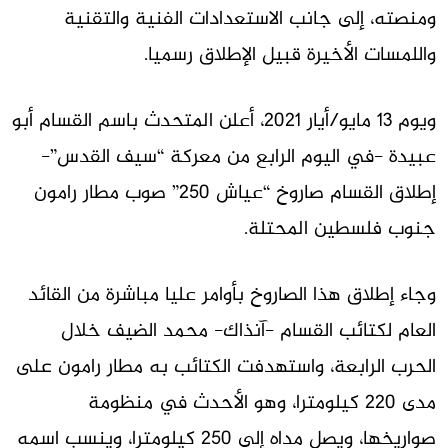
ومنصته، إلى جانب الاستعدادات الفنية والتقنية
واللمسات الأخيرة قبيل الإطلاق رسميا.
ويوم 13 مايو/أيار 2021، أعلن المتحدث باسم القسام أبو
عبيدة -في اليوم الرابع من معركة “سيف القدس”-
إطلاق القسام صاروخ “عياش 250” صوب مطار رامون
جنوب فلسطين المحتلة.
وجاء إطلاق هذا الصاروخ بأوامر عليا مباشرة من القائد
العام لكتائب القسام -آنذاك- محمد الضيف خلال
الحرب الرابعة، واستهدفت الكتائب به مطار رامون على
مدى 220 كيلومترا، وهو الأحدث في منظومة
صواريخها، ويصل مداه إلى 250 كيلومترا، وينسب اسمه