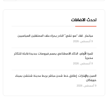
احدث الاضافات
ميانمار.. لقاء “سو تشي” النادر يحرك ملف المعتقلين السياسيين
9 أغسطس، 2026
للمرة الأولى: الذكاء الاصطناعي يصمم فيروسات جديدة قابلة للتكاثر
مخبرياً
9 أغسطس، 2026
الصين والإمارات: إطلاق خط شحن مباشر يربط مدينة شنتشن بميناء
خورفكان
9 أغسطس، 2026