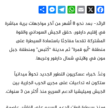
Messenger
Share
Telegram
WhatsApp
Email
Facebook
X
الرائد- بعد نحو 8 أشهر من آخر مواجهات برية مباشرة
في إقليم دارفور، حقق الجيش السوداني والقوة
المشتركة تقدما مفاجئا باستعادة السيطرة على
منطقة “أبو قمرة” ثم مدينة “كُلبس” ومنطقة جبل
مون في ولايتي شمال دارفور وغربها.
وعَدَّ خبراء عسكريون التطور الجديد تحولاً ميدانياً
ستكون له تداعيات على مجرى الحرب الجارية بين
الجيش وميليشيا الدعم السريع منذ أكثر من 3 سنوات.
ومنذ سيطرة قوات الدعم السريع على الفاشر، عاصمة