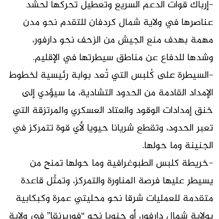
-إرباك قوات الدعم السريع وتعطيل تحركها لحشد
عناصرها في ولاية شمال كردفان للتقدم نحو مدن
مهمة بهدف منع الجيش من الزحف نحو دارفور،
وشدها للدفاع عن مناطق سيطرتها في الإقليم.
-السيطرة على كُلبس التي تُعد بوابة رئيسية لخطوط
الإمداد القادمة من الحدود التشادية، ما سيؤدي إلى
خنق إمدادات الوقود والعتاد العسكري والمرتزقة التي
تعبر الحدود، وتقطع شريانا حيويا لأي قوة تتمركز في
الجنينة وما حولها.
-خريطة كلبس الطبوغرافية وما حولها تمنح من
يسيطر عليها فرصة المناورة والتمركز، وتمثّل قاعدة
متقدمة للعمليات شرقا نحو محليتي عمرة وكبكابية
بولاية شمال دارفور، أو جنوبا نحو “فوربرنقا” في ولاية