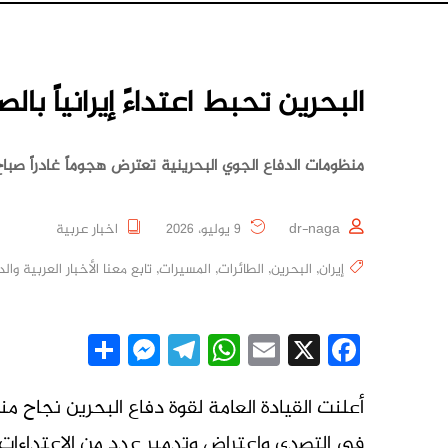
البحرين تحبط اعتداءً إيرانياً بال
منظومات الدفاع الجوي البحرينية تعترض هجوماً غادراً صباح
dr-naga
9 يوليو، 2026
اخبار عربية
إيران
,
البحرين
,
الطائرات
,
المسيرات
,
تابع معنا الأخبار العربية والد
essenger
Share
Telegram
WhatsApp
Email
Facebook
X
أعلنت القيادة العامة لقوة دفاع البحرين نجاح م
في التصدي واعتراض وتدمير عدد من الاعتداءات ال